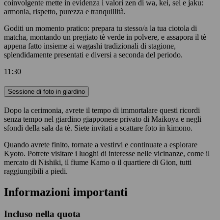
coinvolgente mette in evidenza i valori zen di wa, kei, sei e jaku:
armonia, rispetto, purezza e tranquillità.
Goditi un momento pratico: prepara tu stesso/a la tua ciotola di
matcha, montando un pregiato tè verde in polvere, e assapora il tè
appena fatto insieme ai wagashi tradizionali di stagione,
splendidamente presentati e diversi a seconda del periodo.
11:30
Sessione di foto in giardino
Dopo la cerimonia, avrete il tempo di immortalare questi ricordi
senza tempo nel giardino giapponese privato di Maikoya e negli
sfondi della sala da tè. Siete invitati a scattare foto in kimono.
Quando avrete finito, tornate a vestirvi e continuate a esplorare
Kyoto. Potrete visitare i luoghi di interesse nelle vicinanze, come il
mercato di Nishiki, il fiume Kamo o il quartiere di Gion, tutti
raggiungibili a piedi.
Informazioni importanti
Incluso nella quota