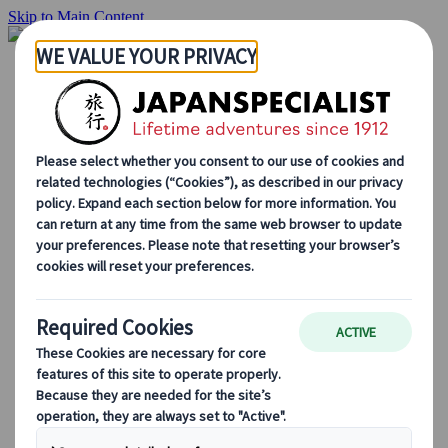
Skip to Main Content
Inizio
Itinerari di viaggio
Itinerari individuali
Tour guidati
Drive & stay
Tour di serie
Escursioni
Tour di gruppo su misura
Japan Rail Pass
Come lavoriamo
Chi siamo
Il nostro team
Unisciti al nostro team
Blog
Consigli di viaggio per ogni stagione
Attrazioni principali
Approfondimenti culturali
Esperienze culinarie
Alla scoperta del Giappone in treno
Domande frequenti
Informazioni essenziali
Regole di etichetta