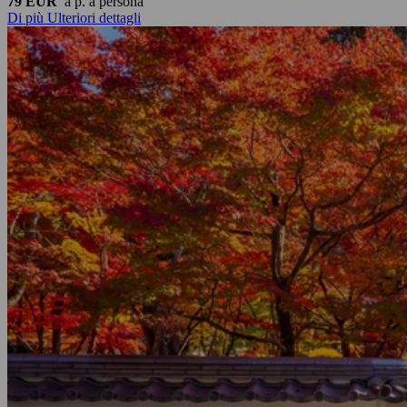
79 EUR
a p.
a persona
Di più
Ulteriori dettagli