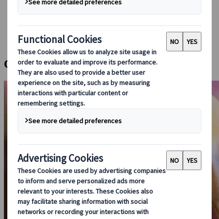
Guidare in Giappone
Prenotare con noi
Japan Rail Pass
Strutture ricettive
Consulenza online
Cerimonia del tè in Kimono a Kyoto