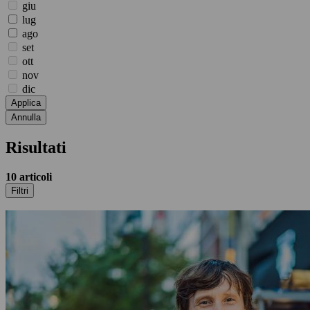
giu
lug
ago
set
ott
nov
dic
Applica
Annulla
Risultati
10
articoli
Filtri