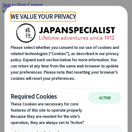
Skip to Main Content
Inizio
Itinerari di viaggio
Itinerari individuali
Tour guidati
Drive & stay
Tour di serie
Escursioni
Tour di gruppo su misura
Japan Rail Pass
Come lavoriamo
Chi siamo
Il nostro team
Unisciti al nostro team
Blog
Consigli di viaggio per ogni stagione
Attrazioni principali
Approfondimenti culturali
Esperienze culinarie
Alla scoperta del Giappone in treno
Domande frequenti
Informazioni essenziali
Regole di etichetta