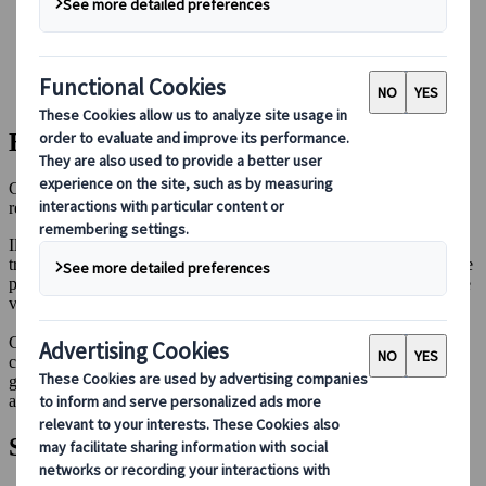
Guidare in Giappone
Prenotare con noi
Japan Rail Pass
Strutture ricettive
Consulenza online
Esperienze culinarie in Giappone
Gusta i sapori del Giappone - piatti intramontabili e specialità
regionali.
Il panorama gastronomico giapponese è una fusione perfetta di
tradizione e innovazione. Dalla raffinata arte del sushi alla croccante
prelibatezza della tempura, la cucina giapponese offre un'incredibile
varietà di sapori unici da scoprire.
Che preferisca lo street food o la alta cucina, le nostre guide
culinarie ti porteranno alla scoperta delle tradizioni gastronomiche
giapponesi, delle specialità regionali e delle esperienze più
autentiche, rendendo il tuo viaggio indimenticabile.
Scopri i nostri articoli più recenti