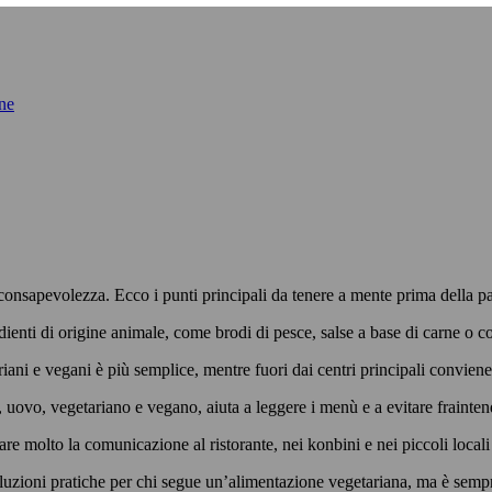
ane
onsapevolezza. Ecco i punti principali da tenere a mente prima della p
ienti di origine animale, come brodi di pesce, salse a base di carne o
iani e vegani è più semplice, mentre fuori dai centri principali convien
uovo, vegetariano e vegano, aiuta a leggere i menù e a evitare frainte
are molto la comunicazione al ristorante, nei konbini e nei piccoli locali
oluzioni pratiche per chi segue un’alimentazione vegetariana, ma è sempr