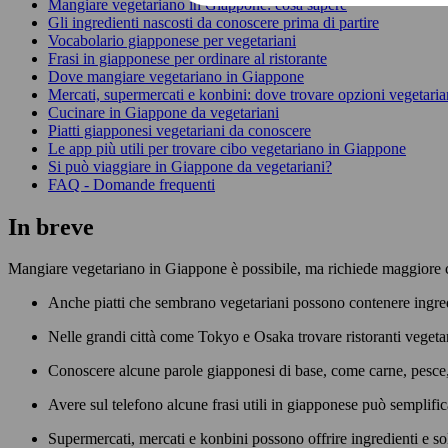
Mangiare vegetariano in Giappone: cosa sapere
Gli ingredienti nascosti da conoscere prima di partire
Vocabolario giapponese per vegetariani
Frasi in giapponese per ordinare al ristorante
Dove mangiare vegetariano in Giappone
Mercati, supermercati e konbini: dove trovare opzioni vegetari
Cucinare in Giappone da vegetariani
Piatti giapponesi vegetariani da conoscere
Le app più utili per trovare cibo vegetariano in Giappone
Si può viaggiare in Giappone da vegetariani?
FAQ - Domande frequenti
In breve
Mangiare vegetariano in Giappone è possibile, ma richiede maggiore c
Anche piatti che sembrano vegetariani possono contenere ingred
Nelle grandi città come Tokyo e Osaka trovare ristoranti vegetar
Conoscere alcune parole giapponesi di base, come carne, pesce, 
Avere sul telefono alcune frasi utili in giapponese può semplific
Supermercati, mercati e konbini possono offrire ingredienti e s