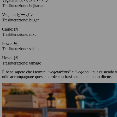
Vegetariano: ベジタリアン
Traslitterazione: bejitarian
Vegano: ビーガン
Traslitterazione: biigan
Carne: 肉
Traslitterazione: niku
Pesce: 魚
Traslitterazione: sakana
Uovo: 卵
Traslitterazione: tamago
È bene sapere che i termini “
vegetariano
” e “
vegano
”, pur esistendo 
utile accompagnare queste parole con frasi semplici e molto dirette.