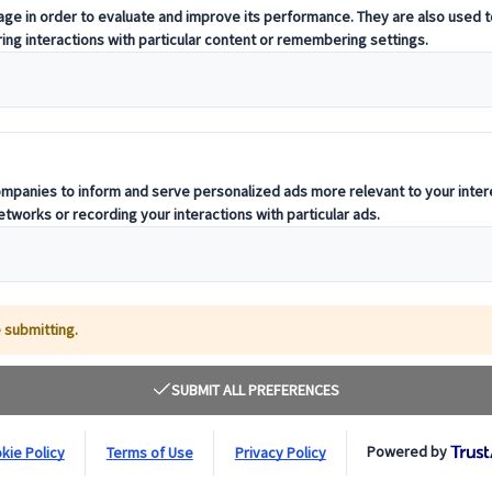
 guida pratica
sto, soprattutto durante un primo viaggio. Tra ingredienti nascosti, men
a mangiare in Giappone da vegetariani trovi consigli utili, piatti tipici 
eme di informazioni pensate per rendere più semplice il soggiorno e aiuta