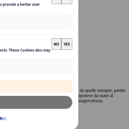
ù poco chiari e abitudini culinarie diverse da quelle europee, partire
da conoscere, parole da ricordare, frasi in giapponese da usare al
rti a vivere la cucina locale con maggiore consapevolezza.