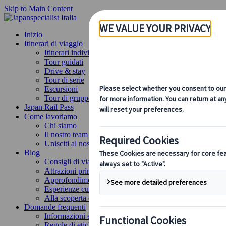
Skip to Main Content
Inizio
Itinerari di viaggio
Itinerari individuali
Tour guidati
Drive & stay
Tour di serie
Escursioni
Tour di gruppo su misura
Japan Rail Pass
Come lavoriamo
Chi siamo
Il nostro team
Unisciti al nostro team
Blog
Consigli di viaggio per ogni stagione
Attrazioni principali
Approfondimenti culturali
Esperienze culinarie
Alla scoperta del Giappone in treno
Domande frequenti
Informazioni essenziali
Regole di etichetta