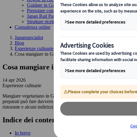
Guidare in Giappone
Prenotare con noi
Japan Rail Pass
Strutture ricettive
Consulenza online
Japanspecialist
Blog
Esperienze culinarie
Cosa mangiare in Giappone da vegetariani: guida pratica
Cosa mangiare in Giappone da vegetariani:
14 apr 2026
Esperienze culinarie
Mangiare vegetariano in Giappone può rivelarsi meno semplice del previ
preparati può fare davvero la differenza. In questa guida pratica su cos
ristorante e alcuni indirizzi da segnare prima della partenza. Un insi
Indice dei contenuti
In breve