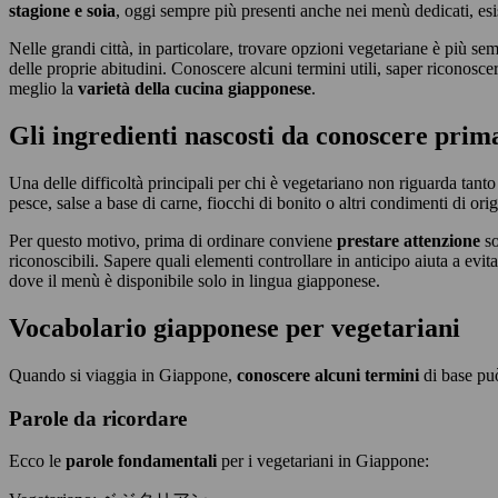
stagione e soia
, oggi sempre più presenti anche nei menù dedicati, es
Nelle grandi città, in particolare, trovare opzioni vegetariane è più sem
delle proprie abitudini. Conoscere alcuni termini utili, saper riconosce
meglio la
varietà della cucina giapponese
.
Gli ingredienti nascosti da conoscere prima
Una delle difficoltà principali per chi è vegetariano non riguarda tanto 
pesce, salse a base di carne, fiocchi di bonito o altri condimenti di or
Per questo motivo, prima di ordinare conviene
prestare attenzione
s
riconoscibili. Sapere quali elementi controllare in anticipo aiuta a evi
dove il menù è disponibile solo in lingua giapponese.
Vocabolario giapponese per vegetariani
Quando si viaggia in Giappone,
conoscere alcuni termini
di base pu
Parole da ricordare
Ecco le
parole fondamentali
per i vegetariani in Giappone: