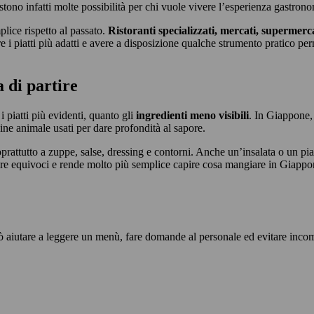
istono infatti molte possibilità per chi vuole vivere l’esperienza gastr
plice rispetto al passato.
Ristoranti specializzati, mercati, supermerc
re i piatti più adatti e avere a disposizione qualche strumento pratico per
 di partire
i piatti più evidenti, quanto gli
ingredienti meno visibili
. In Giappone,
igine animale usati per dare profondità al sapore.
oprattutto a zuppe, salse, dressing e contorni. Anche un’insalata o un p
tare equivoci e rende molto più semplice capire cosa mangiare in Giappone 
ò aiutare a leggere un menù, fare domande al personale ed evitare incom