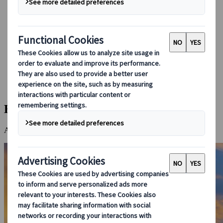
Guidare in Giappone
Prenotare con noi
Japan Rail Pass
Strutture ricettive
Consulenza online
Japanspecialist
Destinazioni
Tutte le destinazioni
Hakodate
Hakodate
Autentica città portuale con panorami meravigliosi e grandi sapori.