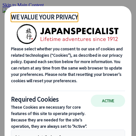
Skip to Main Content
Inizio
Itinerari di viaggio
Itinerari individuali
Tour guidati
Drive & stay
Tour di serie
Escursioni
Tour di gruppo su misura
Japan Rail Pass
Come lavoriamo
Chi siamo
Il nostro team
Unisciti al nostro team
Blog
Consigli di viaggio per ogni stagione
Attrazioni principali
Approfondimenti culturali
Esperienze culinarie
Alla scoperta del Giappone in treno
Domande frequenti
Informazioni essenziali
Regole di etichetta