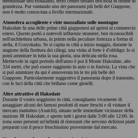
meridionale dell'Hokkaido, terzo centro urbano dell'isola in ordine di
grandezza. Pur vantando uno dei panorami più belli del Giappone,
non è molto conosciuta a livello internazionale.
Atmosfera accogliente e viste mozzafiato sulle montagne
Hakodate fu una delle prime città giapponesi ad aprirsi al commercio
estero. Questo portò a notevoli influenze straniere, ben riconoscibili
nell'architettura urbana, in primis nella peculiare fortezza a forma di
stella, il Goryokaku. Se si capita in città a inizio maggio, durante la
stagione della fioritura dei ciliegi, una visita al forte è d'obbligo: lo si
potrà ammirare in tutta la sua gloria, una delicata stella rosa.
Meritevole in ogni periodo dell'anno è poi il Monte Hakodate, alto
334 metri, che può essere raggiunto in auto o in funivia. La vista che
si può ammirare da qui è annoverata tra le tre più belle del
Giappone. Particolarmente suggestivo il panorama dopo il tramonto,
con le luci della città che brillano come gioielli.
Altre attrattive di Hakodate
Durante il vostro soggiorno in città, consigliamo vivamente di
assaggiare alcuni dei famosi prodotti di mare freschi e di visitare il
mercato mattutino (Asaichi), situato nelle immediate vicinanze della
stazione JR Hakodate, e aperto tutti i giorni dalle 5:00 alle 12:00. In
zona sono presenti un'infinità di ristoranti che servono deliziosi piatti
preparati con il pesce freschissimo proveniente dal mercato.