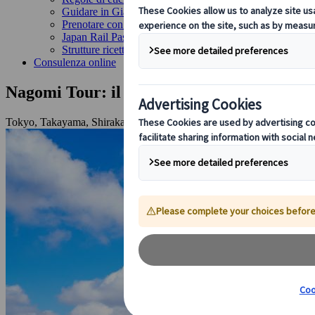
Guidare in Giappone
Prenotare con noi
Japan Rail Pass
Strutture ricettive
Consulenza online
Nagomi Tour: il meglio del Giappone aute
Tokyo, Takayama, Shirakawa-go, Kanazawa, Kyoto, Arashiyama, Na