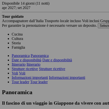
Disponibile
14 giorni
(11 notti)
apr 2027; set 2027
Tour guidato
Accompagnatore dall’Italia
Trasporto locale incluso
Voli inclusi
Grupp
Per garantire la prenotazione è necessario versare un deposito.
Selezi
Cucina
Cultura
Storia
Famiglia
Panoramica
Panoramica
Date e disponibilità
Date e disponibilità
Itinerario
Itinerario
Strutture ricettive
Strutture ricettive
Voli
Voli
Informazioni importanti
Informazioni importanti
Tour leader
Tour leader
Panoramica
Il fascino di un viaggio in Giappone da vivere con aute