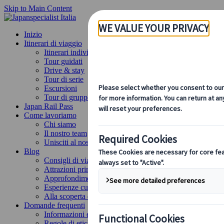
Skip to Main Content
Inizio
Itinerari di viaggio
Itinerari individuali
Tour guidati
Drive & stay
Tour di serie
Escursioni
Tour di gruppo su misura
Japan Rail Pass
Come lavoriamo
Chi siamo
Il nostro team
Unisciti al nostro team
Blog
Consigli di viaggio per ogni stagione
Attrazioni principali
Approfondimenti culturali
Esperienze culinarie
Alla scoperta del Giappone in treno
Domande frequenti
Informazioni essenziali
Regole di etichetta