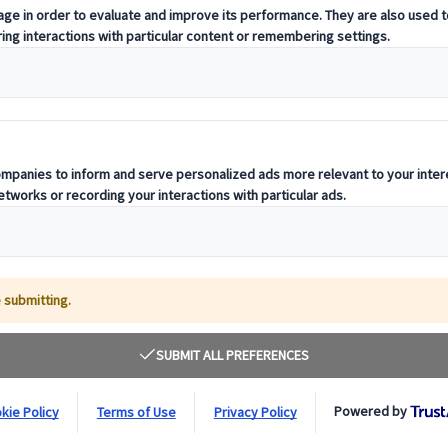
ntico
ra, Osaka