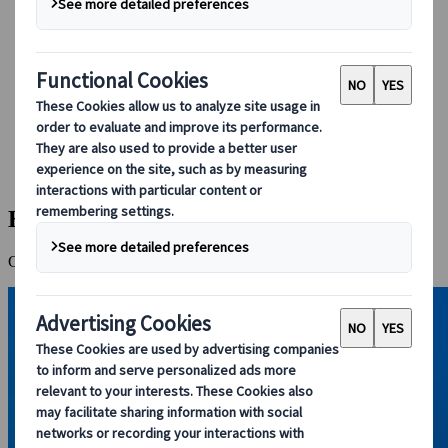
Guidare in Giappone
Prenotare con noi
Japan Rail Pass
Strutture ricettive
Consulenza online
Japanspecialist
Destinazioni
Tutte le destinazioni
Hiroshima
Hiroshima
Città rinata, oggi simbolo di pace e memoria condivisa viva.