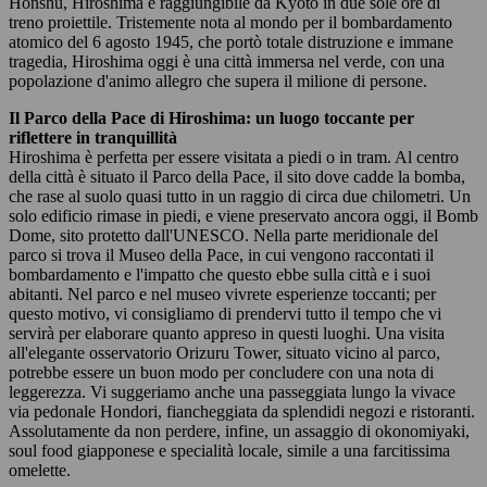
Honshu, Hiroshima è raggiungibile da Kyoto in due sole ore di
treno proiettile. Tristemente nota al mondo per il bombardamento
atomico del 6 agosto 1945, che portò totale distruzione e immane
tragedia, Hiroshima oggi è una città immersa nel verde, con una
popolazione d'animo allegro che supera il milione di persone.
Il Parco della Pace di Hiroshima: un luogo toccante per
riflettere in tranquillità
Hiroshima è perfetta per essere visitata a piedi o in tram. Al centro
della città è situato il Parco della Pace, il sito dove cadde la bomba,
che rase al suolo quasi tutto in un raggio di circa due chilometri. Un
solo edificio rimase in piedi, e viene preservato ancora oggi, il Bomb
Dome, sito protetto dall'UNESCO. Nella parte meridionale del
parco si trova il Museo della Pace, in cui vengono raccontati il
bombardamento e l'impatto che questo ebbe sulla città e i suoi
abitanti. Nel parco e nel museo vivrete esperienze toccanti; per
questo motivo, vi consigliamo di prendervi tutto il tempo che vi
servirà per elaborare quanto appreso in questi luoghi. Una visita
all'elegante osservatorio Orizuru Tower, situato vicino al parco,
potrebbe essere un buon modo per concludere con una nota di
leggerezza. Vi suggeriamo anche una passeggiata lungo la vivace
via pedonale Hondori, fiancheggiata da splendidi negozi e ristoranti.
Assolutamente da non perdere, infine, un assaggio di okonomiyaki,
soul food giapponese e specialità locale, simile a una farcitissima
omelette.