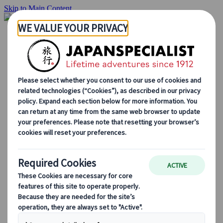
Skip to Main Content
Inizio
Itinerari di viaggio
Itinerari individuali
Tour guidati
Drive & stay
Tour di serie
Escursioni
Tour di gruppo su misura
Japan Rail Pass
Come lavoriamo
Chi siamo
Il nostro team
Unisciti al nostro team
Blog
Consigli di viaggio per ogni stagione
Attrazioni principali
Approfondimenti culturali
Esperienze culinarie
Alla scoperta del Giappone in treno
Domande frequenti
Informazioni essenziali
Regole di etichetta