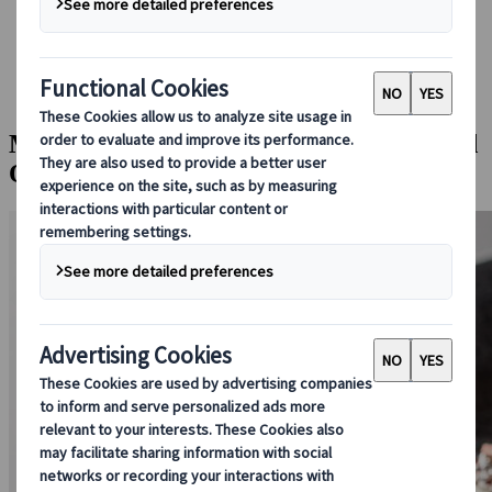
Guidare in Giappone
Prenotare con noi
Japan Rail Pass
Strutture ricettive
Consulenza online
Masterclass privata sugli okonomiyaki ad
Osaka