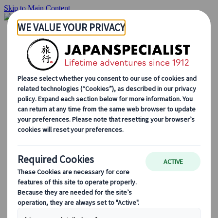
Skip to Main Content
Inizio
Itinerari di viaggio
Itinerari individuali
Tour guidati
Drive & stay
Tour di serie
Escursioni
Tour di gruppo su misura
Japan Rail Pass
Come lavoriamo
Chi siamo
Il nostro team
Unisciti al nostro team
Blog
Consigli di viaggio per ogni stagione
Attrazioni principali
Approfondimenti culturali
Esperienze culinarie
Alla scoperta del Giappone in treno
Domande frequenti
Informazioni essenziali
Regole di etichetta