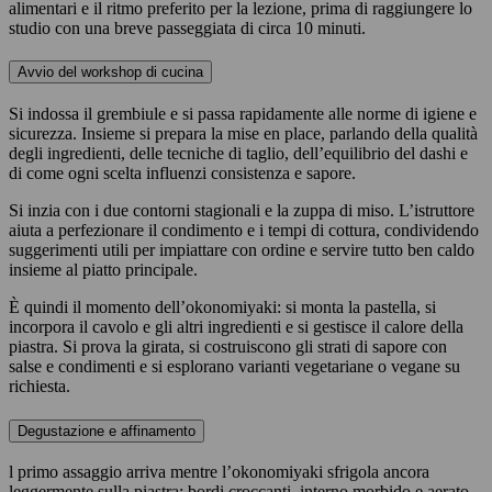
alimentari e il ritmo preferito per la lezione, prima di raggiungere lo
studio con una breve passeggiata di circa 10 minuti.
Avvio del workshop di cucina
Si indossa il grembiule e si passa rapidamente alle norme di igiene e
sicurezza. Insieme si prepara la mise en place, parlando della qualità
degli ingredienti, delle tecniche di taglio, dell’equilibrio del dashi e
di come ogni scelta influenzi consistenza e sapore.
Si inzia con i due contorni stagionali e la zuppa di miso. L’istruttore
aiuta a perfezionare il condimento e i tempi di cottura, condividendo
suggerimenti utili per impiattare con ordine e servire tutto ben caldo
insieme al piatto principale.
È quindi il momento dell’okonomiyaki: si monta la pastella, si
incorpora il cavolo e gli altri ingredienti e si gestisce il calore della
piastra. Si prova la girata, si costruiscono gli strati di sapore con
salse e condimenti e si esplorano varianti vegetariane o vegane su
richiesta.
Degustazione e affinamento
l primo assaggio arriva mentre l’okonomiyaki sfrigola ancora
leggermente sulla piastra: bordi croccanti, interno morbido e aerato,