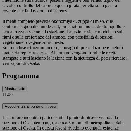
l’attenzione sulla tecnica: pastella leggera e ben aerata, taglio del
cavolo, controllo del calore e quella girata perfetta sulla piastra
rovente che fa davvero la differenza.
Il menù completo prevede okonomiyaki, zuppa di miso, due
contorni stagionali e un dessert, preparati in uno studio tranquillo e
ben attrezzato vicino alla stazione. La lezione viene modellata sui
ritmi e sulle preferenze del gruppo, con possibilità di opzioni
vegetariane o vegane su richiesta.
Sono incluse istruzioni precise, consigli di presentazione e metodi
pratici da replicare a casa. Al termine vengono fornite le ricette
stampate e tutti lasciano la lezione con la sicurezza di poter ricreare i
veri sapori di Osaka.
Programma
Mostra tutto
11:00
Accoglienza al punto di ritrovo
L’istruttore incontra i partecipanti al punto di ritrovo vicino alla
stazione di Osakatenmangu, a circa 5 minuti di metropolitana dalla
stazione di Osaka. In questa fase si rivedono eventuali esigenze