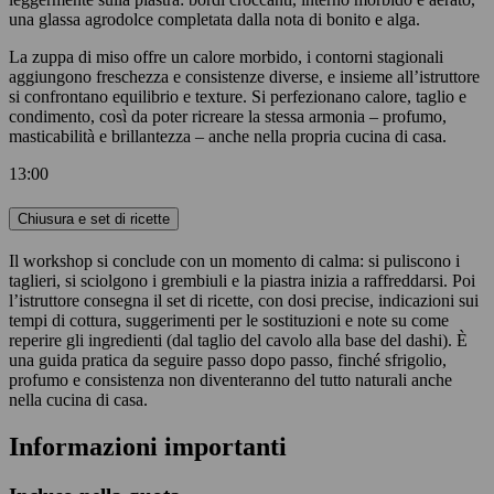
una glassa agrodolce completata dalla nota di bonito e alga.
La zuppa di miso offre un calore morbido, i contorni stagionali
aggiungono freschezza e consistenze diverse, e insieme all’istruttore
si confrontano equilibrio e texture. Si perfezionano calore, taglio e
condimento, così da poter ricreare la stessa armonia – profumo,
masticabilità e brillantezza – anche nella propria cucina di casa.
13:00
Chiusura e set di ricette
Il workshop si conclude con un momento di calma: si puliscono i
taglieri, si sciolgono i grembiuli e la piastra inizia a raffreddarsi. Poi
l’istruttore consegna il set di ricette, con dosi precise, indicazioni sui
tempi di cottura, suggerimenti per le sostituzioni e note su come
reperire gli ingredienti (dal taglio del cavolo alla base del dashi). È
una guida pratica da seguire passo dopo passo, finché sfrigolio,
profumo e consistenza non diventeranno del tutto naturali anche
nella cucina di casa.
Informazioni importanti