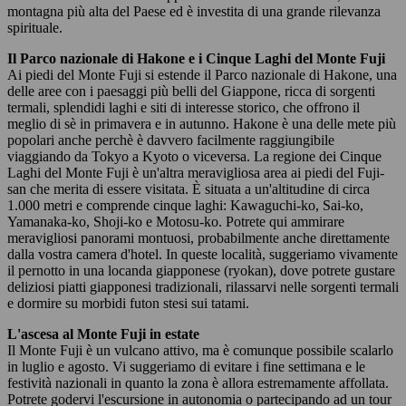
montagna più alta del Paese ed è investita di una grande rilevanza
spirituale.
Il Parco nazionale di Hakone e i Cinque Laghi del Monte Fuji
Ai piedi del Monte Fuji si estende il Parco nazionale di Hakone, una
delle aree con i paesaggi più belli del Giappone, ricca di sorgenti
termali, splendidi laghi e siti di interesse storico, che offrono il
meglio di sè in primavera e in autunno. Hakone è una delle mete più
popolari anche perchè è davvero facilmente raggiungibile
viaggiando da Tokyo a Kyoto o viceversa. La regione dei Cinque
Laghi del Monte Fuji è un'altra meravigliosa area ai piedi del Fuji-
san che merita di essere visitata. È situata a un'altitudine di circa
1.000 metri e comprende cinque laghi: Kawaguchi-ko, Sai-ko,
Yamanaka-ko, Shoji-ko e Motosu-ko. Potrete qui ammirare
meravigliosi panorami montuosi, probabilmente anche direttamente
dalla vostra camera d'hotel. In queste località, suggeriamo vivamente
il pernotto in una locanda giapponese (ryokan), dove potrete gustare
deliziosi piatti giapponesi tradizionali, rilassarvi nelle sorgenti termali
e dormire su morbidi futon stesi sui tatami.
L'ascesa al Monte Fuji in estate
Il Monte Fuji è un vulcano attivo, ma è comunque possibile scalarlo
in luglio e agosto. Vi suggeriamo di evitare i fine settimana e le
festività nazionali in quanto la zona è allora estremamente affollata.
Potrete godervi l'escursione in autonomia o partecipando ad un tour