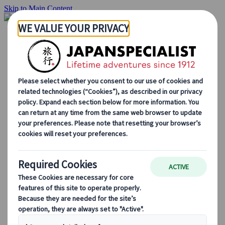
Skip to Main Content
Inizio
Itinerari di viaggio
Itinerari individuali
Tour guidati
Drive & stay
Tour di serie
Escursioni
Tour di gruppo su misura
Japan Rail Pass
Come lavoriamo
Chi siamo
Il nostro team
Unisciti al nostro team
Blog
Consigli di viaggio per ogni stagione
Attrazioni principali
Approfondimenti culturali
Esperienze culinarie
Alla scoperta del Giappone in treno
Domande frequenti
Informazioni essenziali
Regole di etichetta