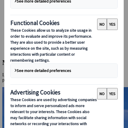
Guidare in Giappone
Prenotare con noi
Japan Rail Pass
Strutture ricettive
Consulenza online
Japanspecialist
Destinazioni
Tutte le destinazioni
Monte Fuji
Monte Fuji
La montagna sacra del Giappone, un’icona che eleva sguardi e
pensieri.