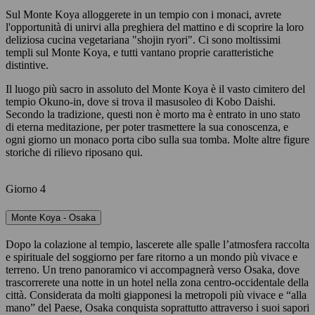
Sul Monte Koya alloggerete in un tempio con i monaci, avrete
l'opportunità di unirvi alla preghiera del mattino e di scoprire la loro
deliziosa cucina vegetariana "shojin ryori". Ci sono moltissimi
templi sul Monte Koya, e tutti vantano proprie caratteristiche
distintive.
Il luogo più sacro in assoluto del Monte Koya è il vasto cimitero del
tempio Okuno-in, dove si trova il masusoleo di Kobo Daishi.
Secondo la tradizione, questi non è morto ma è entrato in uno stato
di eterna meditazione, per poter trasmettere la sua conoscenza, e
ogni giorno un monaco porta cibo sulla sua tomba. Molte altre figure
storiche di rilievo riposano qui.
Giorno 4
Monte Koya - Osaka
Dopo la colazione al tempio, lascerete alle spalle l’atmosfera raccolta
e spirituale del soggiorno per fare ritorno a un mondo più vivace e
terreno. Un treno panoramico vi accompagnerà verso Osaka, dove
trascorrerete una notte in un hotel nella zona centro-occidentale della
città. Considerata da molti giapponesi la metropoli più vivace e “alla
mano” del Paese, Osaka conquista soprattutto attraverso i suoi sapori