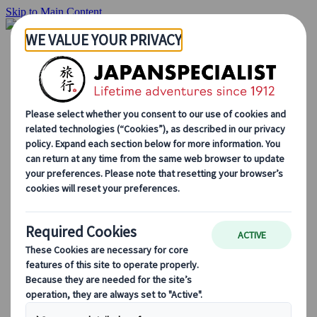
Skip to Main Content
Inizio
Itinerari di viaggio
Itinerari individuali
Tour guidati
Drive & stay
Tour di serie
Escursioni
Tour di gruppo su misura
Japan Rail Pass
Come lavoriamo
Chi siamo
Il nostro team
Unisciti al nostro team
Blog
Consigli di viaggio per ogni stagione
Attrazioni principali
Approfondimenti culturali
Esperienze culinarie
Alla scoperta del Giappone in treno
Domande frequenti
Informazioni essenziali
Regole di etichetta