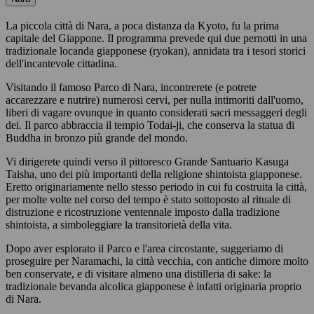
La piccola città di Nara, a poca distanza da Kyoto, fu la prima
capitale del Giappone. Il programma prevede qui due pernotti in una
tradizionale locanda giapponese (ryokan), annidata tra i tesori storici
dell'incantevole cittadina.
Visitando il famoso Parco di Nara, incontrerete (e potrete
accarezzare e nutrire) numerosi cervi, per nulla intimoriti dall'uomo,
liberi di vagare ovunque in quanto considerati sacri messaggeri degli
dei. Il parco abbraccia il tempio Todai-ji, che conserva la statua di
Buddha in bronzo più grande del mondo.
Vi dirigerete quindi verso il pittoresco Grande Santuario Kasuga
Taisha, uno dei più importanti della religione shintoista giapponese.
Eretto originariamente nello stesso periodo in cui fu costruita la città,
per molte volte nel corso del tempo è stato sottoposto al rituale di
distruzione e ricostruzione ventennale imposto dalla tradizione
shintoista, a simboleggiare la transitorietà della vita.
Dopo aver esplorato il Parco e l'area circostante, suggeriamo di
proseguire per Naramachi, la città vecchia, con antiche dimore molto
ben conservate, e di visitare almeno una distilleria di sake: la
tradizionale bevanda alcolica giapponese è infatti originaria proprio
di Nara.