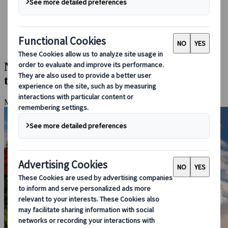
Guidare in Giappone
Prenotare con noi
Japan Rail Pass
Strutture ricettive
Consulenza online
Nara & Monte Koya (con un pernotto in
tempio)
Monte Koya, Osaka, Nara