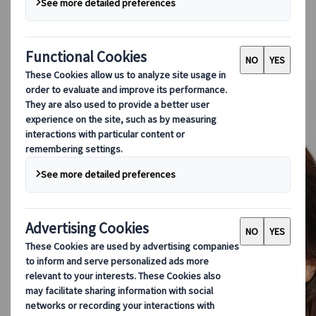
Guidare in Giappone
Prenotare con noi
Japan Rail Pass
Strutture ricettive
Consulenza online