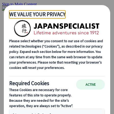
Skip to Main Content
Inizio
Itinerari di viaggio
Itinerari individuali
Tour guidati
Drive & stay
Tour di serie
Escursioni
Tour di gruppo su misura
Japan Rail Pass
Come lavoriamo
Chi siamo
Il nostro team
Unisciti al nostro team
Blog
Consigli di viaggio per ogni stagione
Attrazioni principali
Approfondimenti culturali
Esperienze culinarie
Alla scoperta del Giappone in treno
Domande frequenti
Informazioni essenziali
Regole di etichetta