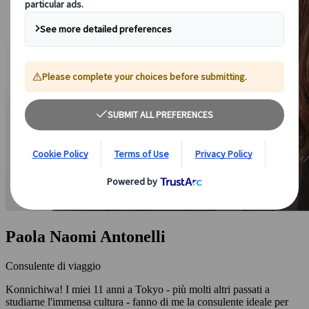
Paola Naomi Antonelli
Consulente di viaggio
Konnichiwa! I miei 11 anni a Tokyo - più molti altri passati a
studiarne l'immensa cultura - fanno di me la consulente ideale per