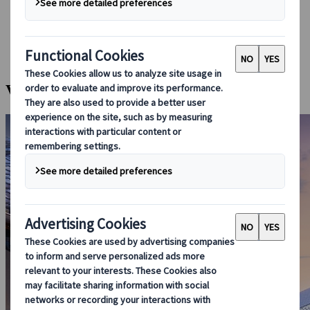
Guidare in Giappone
Prenotare con noi
Japan Rail Pass
Strutture ricettive
Consulenza online
Valle di Kiso e sentiero di Nakasendo