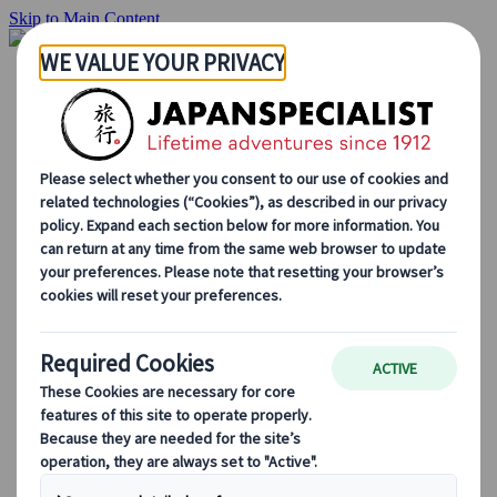
Skip to Main Content
Inizio
Itinerari di viaggio
Itinerari individuali
Tour guidati
Drive & stay
Tour di serie
Escursioni
Tour di gruppo su misura
Japan Rail Pass
Come lavoriamo
Chi siamo
Il nostro team
Unisciti al nostro team
Blog
Consigli di viaggio per ogni stagione
Attrazioni principali
Approfondimenti culturali
Esperienze culinarie
Alla scoperta del Giappone in treno
Domande frequenti
Informazioni essenziali
Regole di etichetta