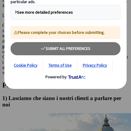
stesse (rappresentato perfettamente dall'espressione 'kuki wo yomu',
letteralmente 'leggere l'aria').”
Luca Bastianini, accompagnatore di Japanspecialist.
Che siate attratti dalla sua ricca storia, dalle sue città vivaci o dalle
sue splendide bellezze naturali, il Giappone ha qualcosa da offrire a
tutti. Tuttavia, districarsi in questo Paese culturalmente ricco e
diversificato può essere impegnativo,
soprattutto per chi lo visita
per la prima volta
. È qui che entra in gioco Japanspecialist, che
offre tour guidati ideati per aiutarvi a sperimentare il meglio del
Giappone con facilità e comodità. In questo articolo approfondiremo
i pro e i contro di un viaggio di gruppo in Giappone con un
accompagnatore. Alla fine, avrete un'idea chiara se questo stile di
viaggio è adatto alle vostre preferenze.
Perché scegliere un tour guidato?
1) Lasciamo che siano i nostri clienti a parlare per
noi