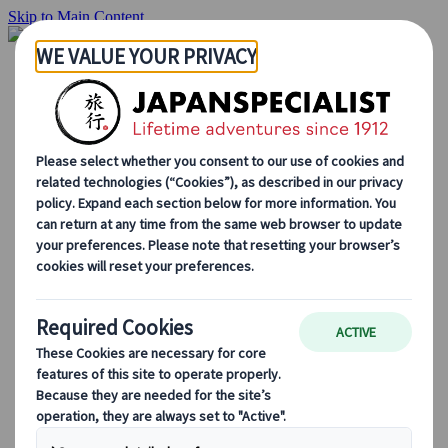
Skip to Main Content
Inizio
Itinerari di viaggio
Itinerari individuali
Tour guidati
Drive & stay
Tour di serie
Escursioni
Tour di gruppo su misura
Japan Rail Pass
Come lavoriamo
Chi siamo
Il nostro team
Unisciti al nostro team
Blog
Consigli di viaggio per ogni stagione
Attrazioni principali
Approfondimenti culturali
Esperienze culinarie
Alla scoperta del Giappone in treno
Domande frequenti
Informazioni essenziali
Regole di etichetta