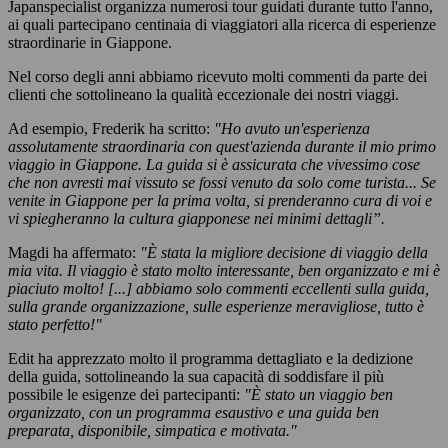
Japanspecialist organizza numerosi tour guidati durante tutto l'anno,
ai quali partecipano centinaia di viaggiatori alla ricerca di esperienze
straordinarie in Giappone.
Nel corso degli anni abbiamo ricevuto molti commenti da parte dei
clienti che sottolineano la qualità eccezionale dei nostri viaggi.
Ad esempio, Frederik ha scritto:
"Ho avuto un'esperienza
assolutamente straordinaria con quest'azienda durante il mio primo
viaggio in Giappone. La guida si è assicurata che vivessimo cose
che non avresti mai vissuto se fossi venuto da solo come turista... Se
venite in Giappone per la prima volta, si prenderanno cura di voi e
vi spiegheranno la cultura giapponese nei minimi dettagli”.
Magdi ha affermato:
"È stata la migliore decisione di viaggio della
mia vita. Il viaggio è stato molto interessante, ben organizzato e mi è
piaciuto molto! [...] abbiamo solo commenti eccellenti sulla guida,
sulla grande organizzazione, sulle esperienze meravigliose, tutto è
stato perfetto!"
Edit ha apprezzato molto il programma dettagliato e la dedizione
della guida, sottolineando la sua capacità di soddisfare il più
possibile le esigenze dei partecipanti:
"È stato un viaggio ben
organizzato, con un programma esaustivo e una guida ben
preparata, disponibile, simpatica e motivata."