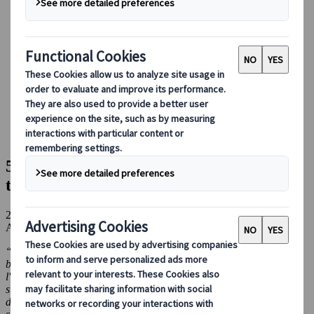
Guidare in Giappone
Prenotare con noi
Japan Rail Pass
Strutture ricettive
Consulenza online
Japanspecialist
Blog
Attrazioni principali
5 ragioni per cui dovresti scegliere un tour guidato con
Japanspecialist
5 ragioni per cui dovresti scegliere un
tour guidato con Japanspecialist
25 giu 2024
Attrazioni principali
“C'è qualcosa di incredibilmente speciale nel condividere la
bellezza e la cultura del Giappone con gli altri. Per me è
l'opportunità di portare l'esperienza di viaggio a un livello
superiore, a una conoscenza più intima delle persone, dove il 'non
detto' spesso nasconde un significato più profondo delle parole