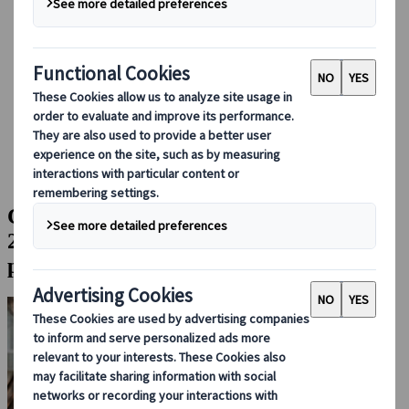
Guidare in Giappone
Prenotare con noi
Japan Rail Pass
Strutture ricettive
Consulenza online
Japanspecialist
Blog
Attrazioni principali
Come organizzare la tua visita all'EXPO 2025: biglietti,
itinerari e luoghi da non perdere
Come organizzare la tua visita all'EXPO
2025: biglietti, itinerari e luoghi da non
perdere