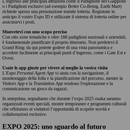
L'ingresso alle principali attrazioni come il Padiglione del Giappone
o i Padiglioni esclusivi (ad esempio Better Co-Being, Earth Mart)
richiede spesso una prenotazione tramite lotteria. Registrate in
anticipo il vostro Expo ID e utilizzate il sistema di lotteria online per
assicurarvi i posti.
Muovetevi con uno scopo preciso
Con otto zone tematiche e oltre 188 padiglioni nazionali e aziendali,
è fondamentale pianificare il proprio itinerario. Non perdetevi il
Grand Ring: da qui potrete godere di una vista panoramica e
accedere facilmente ai principali punti d’ingresso, come i Gate Est e
Ovest.
Usate le app giuste per vivere al meglio la vostra visita
L'
Expo Personal Agent App
vi aiuta con la navigazione, il
monitoraggio della folla e la pianificazione del percorso, mentre la
Visitors App
e la
Translation App
rendono l'esplorazione e la
comunicazione un gioco da ragazzi.
In anteprima, segnaliamo che durante l’expo 2025 osaka saranno
organizzati eventi speciali, mostre temporanee e programmi culturali
che offriranno ai visitatori l’opportunità di scoprire novità e
collaborazioni esclusive.
EXPO 2025: uno sguardo al futuro