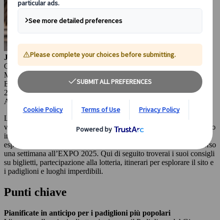
Julianna Molnar
Content Marketing
Manager Japanspecialist
Budapest, Ungheria
27 mag 2025
Attrazioni principali
L’EXPO 2025 di Osaka è già in corso e offre una straordinaria
varietà di eventi emozionanti, architetture sorprendenti e un pubblico
internazionale entusiasta. Per aiutarti a vivere al meglio questa
esperienza, la nostra Content Manager, Julianna Molnar, ha trascorso
una settimana all’EXPO 2025. Qui di seguito troverai i suoi consigli
su biglietti, partecipazione alla lotteria, itinerari per esplorare il sito e
i padiglioni e luoghi imperdibili.
Punti chiave
Pianificate in anticipo per i padiglioni più popolari