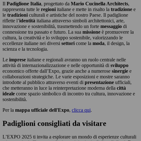
Il
Padiglione Italia
, progettato da
Mario Cucinella Architects
,
rappresenta tutte le
regioni
italiane e mette in risalto la
tradizione
e
le
tradizioni
culturali e artistiche del nostro Paese. Il padiglione
riflette l’
identità
italiana attraverso simboli architettonici, arte,
innovazione e sostenibilità, trasmettendo un forte
messaggio
di
connessione tra passato e futuro. La sua
missione
è promuovere la
cultura, la creatività e lo sviluppo sostenibile, valorizzando le
eccellenze italiane nei diversi
settori
come la
moda
, il design, la
scienza e la tecnologia.
Le
imprese
italiane e regionali avranno un ruolo centrale nelle
attività di internazionalizzazione e nelle opportunità di
sviluppo
economico offerte dall’Expo, grazie anche a numerose
sinergie
e
collaborazioni strategiche. Le varie esposizioni e mostre saranno
introdotte al pubblico attraverso eventi di
presentazione
ufficiali,
che metteranno in luce la reinterpretazione moderna della
città
ideale
come spazio simbolico di incontro tra cultura, innovazione e
sostenibilità.
Per la
mappa ufficiale dell'Expo
,
clicca qui
.
Padiglioni consigliati da visitare
L’EXPO 2025 ti invita a esplorare un mondo di esperienze culturali