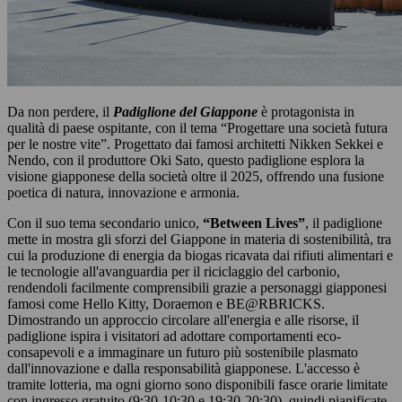
Da non perdere, il
Padiglione del Giappone
è protagonista in
qualità di paese ospitante, con il tema “Progettare una società futura
per le nostre vite”. Progettato dai famosi architetti Nikken Sekkei e
Nendo, con il produttore Oki Sato, questo padiglione esplora la
visione giapponese della società oltre il 2025, offrendo una fusione
poetica di natura, innovazione e armonia.
Con il suo tema secondario unico,
“Between Lives”
, il padiglione
mette in mostra gli sforzi del Giappone in materia di sostenibilità, tra
cui la produzione di energia da biogas ricavata dai rifiuti alimentari e
le tecnologie all'avanguardia per il riciclaggio del carbonio,
rendendoli facilmente comprensibili grazie a personaggi giapponesi
famosi come Hello Kitty, Doraemon e BE@RBRICKS.
Dimostrando un approccio circolare all'energia e alle risorse, il
padiglione ispira i visitatori ad adottare comportamenti eco-
consapevoli e a immaginare un futuro più sostenibile plasmato
dall'innovazione e dalla responsabilità giapponese. L'accesso è
tramite lotteria, ma ogni giorno sono disponibili fasce orarie limitate
con ingresso gratuito (9:30-10:30 e 19:30-20:30), quindi pianificate