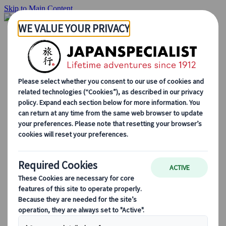
Skip to Main Content
Inizio
Itinerari di viaggio
Itinerari individuali
Tour guidati
Drive & stay
Tour di serie
Escursioni
Tour di gruppo su misura
Japan Rail Pass
Come lavoriamo
Chi siamo
Il nostro team
Unisciti al nostro team
Blog
Consigli di viaggio per ogni stagione
Attrazioni principali
Approfondimenti culturali
Esperienze culinarie
Alla scoperta del Giappone in treno
Domande frequenti
Informazioni essenziali
Regole di etichetta