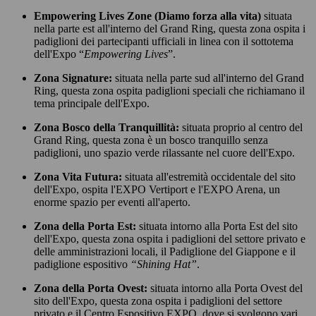
Empowering Lives Zone (Diamo forza alla vita)
situata
nella parte est all'interno del Grand Ring, questa zona ospita i
padiglioni dei partecipanti ufficiali in linea con il sottotema
dell'Expo “
Empowering Lives
”.
Zona Signature:
situata nella parte sud all'interno del Grand
Ring, questa zona ospita padiglioni speciali che richiamano il
tema principale dell'Expo.
Zona Bosco della Tranquillità:
situata proprio al centro del
Grand Ring, questa zona è un bosco tranquillo senza
padiglioni, uno spazio verde rilassante nel cuore dell'Expo.
Zona Vita Futura:
situata all'estremità occidentale del sito
dell'Expo, ospita l'EXPO Vertiport e l'EXPO Arena, un
enorme spazio per eventi all'aperto.
Zona della Porta Est:
situata intorno alla Porta Est del sito
dell'Expo, questa zona ospita i padiglioni del settore privato e
delle amministrazioni locali, il Padiglione del Giappone e il
padiglione espositivo
“Shining Hat”
.
Zona della Porta Ovest:
situata intorno alla Porta Ovest del
sito dell'Expo, questa zona ospita i padiglioni del settore
privato e il Centro Espositivo EXPO, dove si svolgono vari