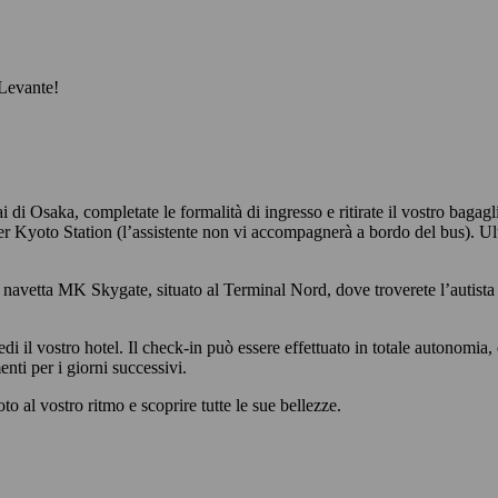
 Levante!
 Osaka, completate le formalità di ingresso e ritirate il vostro bagaglio.
er Kyoto Station (l’assistente non vi accompagnerà a bordo del bus). Ult
a navetta MK Skygate, situato al Terminal Nord, dove troverete l’autista a
 il vostro hotel. Il check-in può essere effettuato in totale autonomia, 
nti per i giorni successivi.
oto al vostro ritmo e scoprire tutte le sue bellezze.