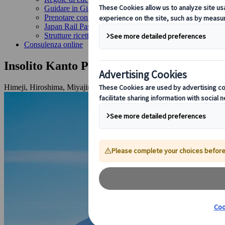
Guidare in Giappone
Prenotare con noi
Japan Rail Pass
Strutture ricettive
Consulenza online
Insolito Kanto Plus
Himeji, Hiroshima, Miyajima, Kyoto, Arashiyama, Nara, Ise, Nag