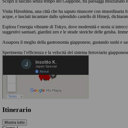
Scopri il fascino senza tempo del Giappone, tra paesaggi mozzafiato e t
Visita Hiroshima, una città che ha saputo rinascere con straordinaria 
acque, e lasciati incantare dallo splendido castello di Himeji, dich
Esplora l’energia vibrante di Tokyo, dove modernità e storia si intrecci
suggestivi santuari, giardini zen e le strade storiche delle geisha. Imme
Assapora il meglio della gastronomia giapponese, gustando sushi e sas
Sperimenta l’efficienza e la velocità del sistema ferroviario giapponese
Itinerario
Mostra tutto
Giorno 1