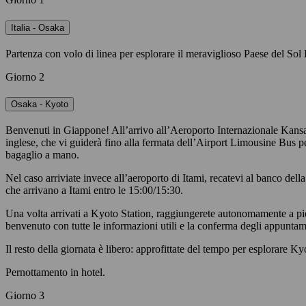
Italia - Osaka
Partenza con volo di linea per esplorare il meraviglioso Paese del Sol
Giorno 2
Osaka - Kyoto
Benvenuti in Giappone! All’arrivo all’Aeroporto Internazionale Kansai di
inglese, che vi guiderà fino alla fermata dell’Airport Limousine Bus p
bagaglio a mano.
Nel caso arriviate invece all’aeroporto di Itami, recatevi al banco dell
che arrivano a Itami entro le 15:00/15:30.
Una volta arrivati a Kyoto Station, raggiungerete autonomamente a piedi
benvenuto con tutte le informazioni utili e la conferma degli appuntame
Il resto della giornata è libero: approfittate del tempo per esplorare Ky
Pernottamento in hotel.
Giorno 3