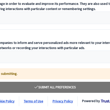
oya, Magome, Tsumago, Matsumoto, Hakone, Tokyo