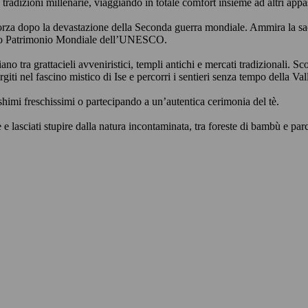
radizioni millenarie, viaggiando in totale comfort insieme ad altri appa
forza dopo la devastazione della Seconda guerra mondiale. Ammira la sacr
iarato Patrimonio Mondiale dell’UNESCO.
ano tra grattacieli avveniristici, templi antichi e mercati tradizionali. 
rgiti nel fascino mistico di Ise e percorri i sentieri senza tempo della Val
himi freschissimi o partecipando a un’autentica cerimonia del tè.
 e lasciati stupire dalla natura incontaminata, tra foreste di bambù e par