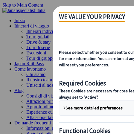
Skip to Main Content
Inizio
Itinerari di viaggio
Itinerari individuali
Tour guidati
Drive & stay
Tour di serie
Escursioni
Tour di gruppo su misura
Japan Rail Pass
Come lavoriamo
Chi siamo
Il nostro team
Unisciti al nostro team
Blog
Consigli di viaggio per ogni stagione
Attrazioni principali
Approfondimenti culturali
Esperienze culinarie
Alla scoperta del Giappone in treno
Domande frequenti
Informazioni essenziali
Regole di etichetta