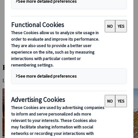
Guidare in Giappone
Prenotare con noi
Japan Rail Pass
Strutture ricettive
Consulenza online
Japanspecialist
Destinazioni
Tutte le destinazioni
Kyoto
Kyoto
La splendida capitale culturale e spirituale del Giappone.