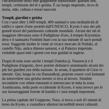
l'incarnazione dello stile giapponese tradizionale: giardini zen,
templi, cerimonie del tè e geisha. È un luogo stupendo, ricco di
storia, stile, cultura e tesori nascosti.
Templi, giardini e geisha
Con i suoi oltre 1.600 templi, 400 santuari e una molteplicità di
edifici e opere d'arte protetti dall'UNESCO, Kyoto è uno dei più
grandi tesori del patrimonio culturale mondiale. Alcuni dei siti di
maggiore rilevanza sono il Padiglione d'oro, il tempio Kiyomizu-
dera e il santuario Fushimi Inari con la sua miriade di sacri portali
rossi. Suggerite inoltre le visite al vivace mercato di Nishiki, al
castello Nijo, antica dimora samurai, e al Palazzo imperiale,
visitabile quasi tutti i giorni con tour guidati in inglese.
Degni di nota sono anche i templi Daitoku-ji, Nanzen-ji e il
Padiglione d'argento, dove potrete deliziarvi ammirando alcuni dei
più bei giardini zen della nazione. In serata, il quartiere di Gion vi
attende. Qui, lungo la via Hanamikoji, potreste essere così fortunati
da intravedere una geisha mentre si reca al lavoro. Stradine
secondarie con ottimi ristoranti si intersecano in tutta la zona.
Arashiyama, nella parte occidentale di Kyoto, è nota invece per le
sue lussureggianti foreste di bambù e i suoi templi imponenti.
La prima capitale del Giappone, Nara, si trova a soli 45 minuti di
treno da Kyoto, e custodisce ulteriori incredibili tesori culturali.