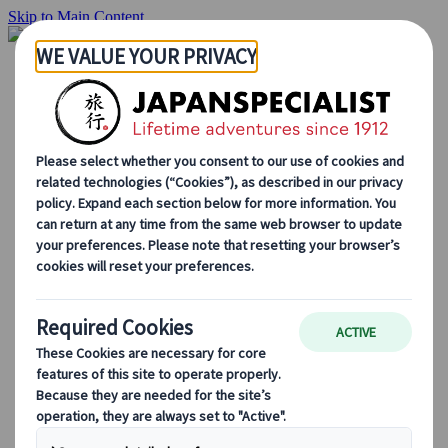
Skip to Main Content
Inizio
Itinerari di viaggio
Itinerari individuali
Tour guidati
Drive & stay
Tour di serie
Escursioni
Tour di gruppo su misura
Japan Rail Pass
Come lavoriamo
Chi siamo
Il nostro team
Unisciti al nostro team
Blog
Consigli di viaggio per ogni stagione
Attrazioni principali
Approfondimenti culturali
Esperienze culinarie
Alla scoperta del Giappone in treno
Domande frequenti
Informazioni essenziali
Regole di etichetta