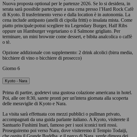
Nuova proposta optional per le partenze 2026. Se lo si desidera, in
serata sarà possibile partecipare a una cena presso l’Hard Rock Cafè
di Kyoto. Il trasferimento verso e dalla location è in autonomia. La
cena include antipasto (anelli di cipolla fritti) o insalata mista. Come
piatto principale:potrai scegliere tra Legendary Burger, Half Ribs
oppure un Hamburger vegetariano o il Salmone grigliato. Per
terminare, un mini brownie come dessert, e bibita analcolica o caffè
o tè.
Opzione addizionale con supplemento: 2 drink alcolici (birra media,
bicchiere di vino o bicchiere di prosecco)
Giorno 6
Kyoto - Nara
Prima di partire, godetevi una gustosa colazione americana in hotel.
Poi, alle ore 8:30, sarete pronti per un'intera giornata alla scoperta
delle meraviglie di Kyoto e Nara.
La visita sarà effettuata con mezzi pubblici o pullman privato,
accompagnati da una guida parlante italiano. A Kyoto, visiterete il
Santuario Fushimi Inari, famoso per i suoi iconici torii rossi.
Proseguiremo poi verso Nara, dove visiteremo il Tempio Todaiji,
che ospita il Grande Buddha, e il parco di Nara, verde dimora dei