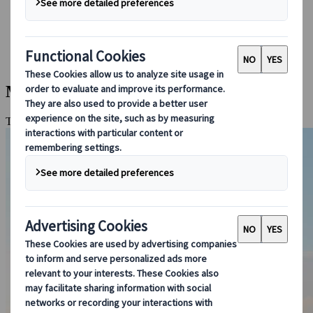
Guidare in Giappone
Prenotare con noi
Japan Rail Pass
Strutture ricettive
Consulenza online
Moderno e Classico
Tokyo, Kyoto, Nara