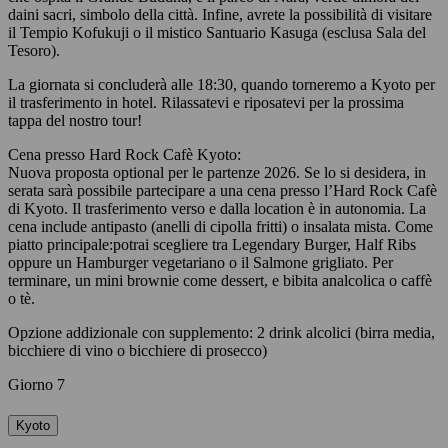
daini sacri, simbolo della città. Infine, avrete la possibilità di visitare
il Tempio Kofukuji o il mistico Santuario Kasuga (esclusa Sala del
Tesoro).
La giornata si concluderà alle 18:30, quando torneremo a Kyoto per
il trasferimento in hotel. Rilassatevi e riposatevi per la prossima
tappa del nostro tour!
Cena presso Hard Rock Cafè Kyoto:
Nuova proposta optional per le partenze 2026. Se lo si desidera, in
serata sarà possibile partecipare a una cena presso l’Hard Rock Cafè
di Kyoto. Il trasferimento verso e dalla location è in autonomia. La
cena include antipasto (anelli di cipolla fritti) o insalata mista. Come
piatto principale:potrai scegliere tra Legendary Burger, Half Ribs
oppure un Hamburger vegetariano o il Salmone grigliato. Per
terminare, un mini brownie come dessert, e bibita analcolica o caffè
o tè.
Opzione addizionale con supplemento: 2 drink alcolici (birra media,
bicchiere di vino o bicchiere di prosecco)
Giorno 7
Kyoto