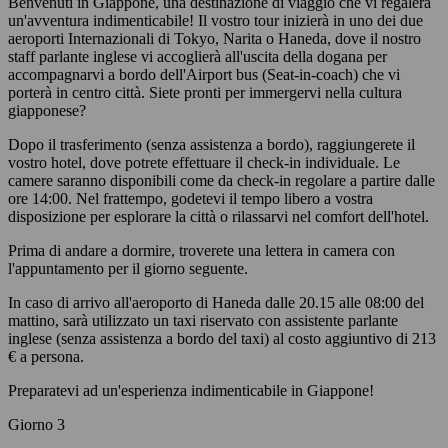
Benvenuti in Giappone, una destinazione di viaggio che vi regalerà
un'avventura indimenticabile! Il vostro tour inizierà in uno dei due
aeroporti Internazionali di Tokyo, Narita o Haneda, dove il nostro
staff parlante inglese vi accoglierà all'uscita della dogana per
accompagnarvi a bordo dell'Airport bus (Seat-in-coach) che vi
porterà in centro città. Siete pronti per immergervi nella cultura
giapponese?
Dopo il trasferimento (senza assistenza a bordo), raggiungerete il
vostro hotel, dove potrete effettuare il check-in individuale. Le
camere saranno disponibili come da check-in regolare a partire dalle
ore 14:00. Nel frattempo, godetevi il tempo libero a vostra
disposizione per esplorare la città o rilassarvi nel comfort dell'hotel.
Prima di andare a dormire, troverete una lettera in camera con
l'appuntamento per il giorno seguente.
In caso di arrivo all'aeroporto di Haneda dalle 20.15 alle 08:00 del
mattino, sarà utilizzato un taxi riservato con assistente parlante
inglese (senza assistenza a bordo del taxi) al costo aggiuntivo di 213
€ a persona.
Preparatevi ad un'esperienza indimenticabile in Giappone!
Giorno 3