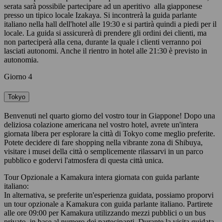
serata sarà possibile partecipare ad un aperitivo alla giapponese
presso un tipico locale Izakaya. Si incontrerà la guida parlante
italiano nella hall dell'hotel alle 19:30 e si partirà quindi a piedi per il
locale. La guida si assicurerà di prendere gli ordini dei clienti, ma
non parteciperà alla cena, durante la quale i clienti verranno poi
lasciati autonomi. Anche il rientro in hotel alle 21:30 è previsto in
autonomia.
Giorno 4
Tokyo
Benvenuti nel quarto giorno del vostro tour in Giappone! Dopo una
deliziosa colazione americana nel vostro hotel, avrete un'intera
giornata libera per esplorare la città di Tokyo come meglio preferite.
Potete decidere di fare shopping nella vibrante zona di Shibuya,
visitare i musei della città o semplicemente rilassarvi in un parco
pubblico e godervi l'atmosfera di questa città unica.
Tour Opzionale a Kamakura intera giornata con guida parlante
italiano:
In alternativa, se preferite un'esperienza guidata, possiamo proporvi
un tour opzionale a Kamakura con guida parlante italiano. Partirete
alle ore 09:00 per Kamakura utilizzando mezzi pubblici o un bus
privato, in base al numero dei partecipanti. Durante la visita guidata,