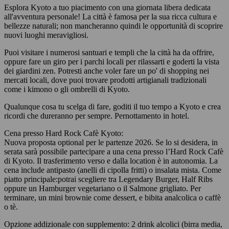
Esplora Kyoto a tuo piacimento con una giornata libera dedicata
all'avventura personale! La città è famosa per la sua ricca cultura e
bellezze naturali; non mancheranno quindi le opportunità di scoprire
nuovi luoghi meravigliosi.
Puoi visitare i numerosi santuari e templi che la città ha da offrire,
oppure fare un giro per i parchi locali per rilassarti e goderti la vista
dei giardini zen. Potresti anche voler fare un po' di shopping nei
mercati locali, dove puoi trovare prodotti artigianali tradizionali
come i kimono o gli ombrelli di Kyoto.
Qualunque cosa tu scelga di fare, goditi il tuo tempo a Kyoto e crea
ricordi che dureranno per sempre. Pernottamento in hotel.
Cena presso Hard Rock Cafè Kyoto:
Nuova proposta optional per le partenze 2026. Se lo si desidera, in
serata sarà possibile partecipare a una cena presso l’Hard Rock Cafè
di Kyoto. Il trasferimento verso e dalla location è in autonomia. La
cena include antipasto (anelli di cipolla fritti) o insalata mista. Come
piatto principale:potrai scegliere tra Legendary Burger, Half Ribs
oppure un Hamburger vegetariano o il Salmone grigliato. Per
terminare, un mini brownie come dessert, e bibita analcolica o caffè
o tè.
Opzione addizionale con supplemento: 2 drink alcolici (birra media,