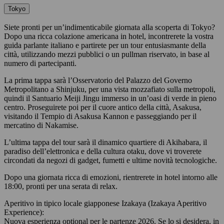
Tokyo
Siete pronti per un’indimenticabile giornata alla scoperta di Tokyo?
Dopo una ricca colazione americana in hotel, incontrerete la vostra
guida parlante italiano e partirete per un tour entusiasmante della
città, utilizzando mezzi pubblici o un pullman riservato, in base al
numero di partecipanti.
La prima tappa sarà l’Osservatorio del Palazzo del Governo
Metropolitano a Shinjuku, per una vista mozzafiato sulla metropoli,
quindi il Santuario Meiji Jingu immerso in un’oasi di verde in pieno
centro. Proseguirete poi per il cuore antico della città, Asakusa,
visitando il Tempio di Asakusa Kannon e passeggiando per il
mercatino di Nakamise.
L’ultima tappa del tour sarà il dinamico quartiere di Akihabara, il
paradiso dell’elettronica e della cultura otaku, dove vi troverete
circondati da negozi di gadget, fumetti e ultime novità tecnologiche.
Dopo una giornata ricca di emozioni, rientrerete in hotel intorno alle
18:00, pronti per una serata di relax.
Aperitivo in tipico locale giapponese Izakaya (Izakaya Aperitivo
Experience):
Nuova esperienza optional per le partenze 2026. Se lo si desidera, in