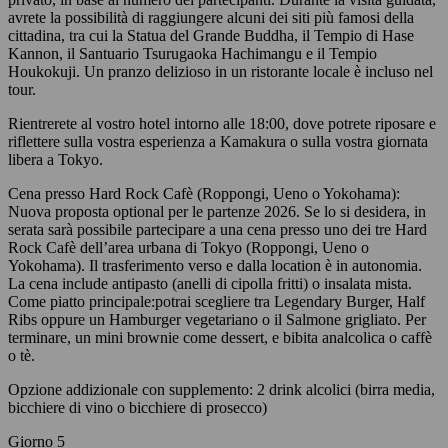
avrete la possibilità di raggiungere alcuni dei siti più famosi della
cittadina, tra cui la Statua del Grande Buddha, il Tempio di Hase
Kannon, il Santuario Tsurugaoka Hachimangu e il Tempio
Houkokuji. Un pranzo delizioso in un ristorante locale è incluso nel
tour.
Rientrerete al vostro hotel intorno alle 18:00, dove potrete riposare e
riflettere sulla vostra esperienza a Kamakura o sulla vostra giornata
libera a Tokyo.
Cena presso Hard Rock Cafè (Roppongi, Ueno o Yokohama):
Nuova proposta optional per le partenze 2026. Se lo si desidera, in
serata sarà possibile partecipare a una cena presso uno dei tre Hard
Rock Cafè dell’area urbana di Tokyo (Roppongi, Ueno o
Yokohama). Il trasferimento verso e dalla location è in autonomia.
La cena include antipasto (anelli di cipolla fritti) o insalata mista.
Come piatto principale:potrai scegliere tra Legendary Burger, Half
Ribs oppure un Hamburger vegetariano o il Salmone grigliato. Per
terminare, un mini brownie come dessert, e bibita analcolica o caffè
o tè.
Opzione addizionale con supplemento: 2 drink alcolici (birra media,
bicchiere di vino o bicchiere di prosecco)
Giorno 5