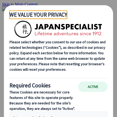
Skip to Main Content
Inizio
Itinerari di viaggio
Itinerari individuali
Tour guidati
Drive & stay
Tour di serie
Escursioni
Tour di gruppo su misura
Japan Rail Pass
Come lavoriamo
Chi siamo
Il nostro team
Unisciti al nostro team
Blog
Consigli di viaggio per ogni stagione
Attrazioni principali
Approfondimenti culturali
Esperienze culinarie
Alla scoperta del Giappone in treno
Domande frequenti
Informazioni essenziali
Regole di etichetta