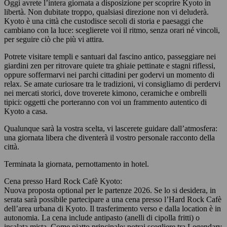
Oggi avrete l’intera giornata a disposizione per scoprire Kyoto in
libertà. Non dubitate troppo, qualsiasi direzione non vi deluderà.
Kyoto è una città che custodisce secoli di storia e paesaggi che
cambiano con la luce: sceglierete voi il ritmo, senza orari né vincoli,
per seguire ciò che più vi attira.
Potrete visitare templi e santuari dal fascino antico, passeggiare nei
giardini zen per ritrovare quiete tra ghiaie pettinate e stagni riflessi,
oppure soffermarvi nei parchi cittadini per godervi un momento di
relax. Se amate curiosare tra le tradizioni, vi consigliamo di perdervi
nei mercati storici, dove troverete kimono, ceramiche e ombrelli
tipici: oggetti che porteranno con voi un frammento autentico di
Kyoto a casa.
Qualunque sarà la vostra scelta, vi lascerete guidare dall’atmosfera:
una giornata libera che diventerà il vostro personale racconto della
città.
Terminata la giornata, pernottamento in hotel.
Cena presso Hard Rock Cafè Kyoto:
Nuova proposta optional per le partenze 2026. Se lo si desidera, in
serata sarà possibile partecipare a una cena presso l’Hard Rock Cafè
dell’area urbana di Kyoto. Il trasferimento verso e dalla location è in
autonomia. La cena include antipasto (anelli di cipolla fritti) o
insalata mista. Come piatto principale: potrai scegliere tra Legendary