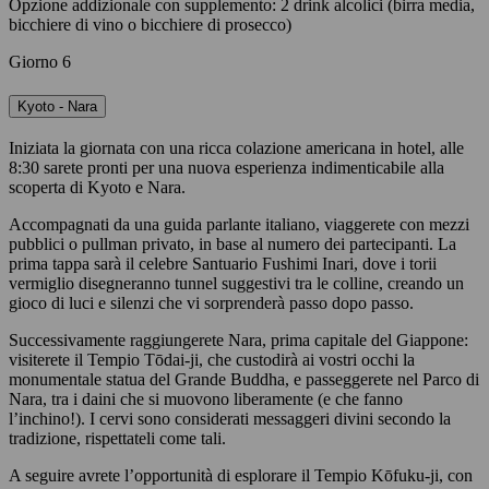
Opzione addizionale con supplemento: 2 drink alcolici (birra media,
bicchiere di vino o bicchiere di prosecco)
Giorno 6
Kyoto - Nara
Iniziata la giornata con una ricca colazione americana in hotel, alle
8:30 sarete pronti per una nuova esperienza indimenticabile alla
scoperta di Kyoto e Nara.
Accompagnati da una guida parlante italiano, viaggerete con mezzi
pubblici o pullman privato, in base al numero dei partecipanti. La
prima tappa sarà il celebre Santuario Fushimi Inari, dove i torii
vermiglio disegneranno tunnel suggestivi tra le colline, creando un
gioco di luci e silenzi che vi sorprenderà passo dopo passo.
Successivamente raggiungerete Nara, prima capitale del Giappone:
visiterete il Tempio Tōdai-ji, che custodirà ai vostri occhi la
monumentale statua del Grande Buddha, e passeggerete nel Parco di
Nara, tra i daini che si muovono liberamente (e che fanno
l’inchino!). I cervi sono considerati messaggeri divini secondo la
tradizione, rispettateli come tali.
A seguire avrete l’opportunità di esplorare il Tempio Kōfuku-ji, con