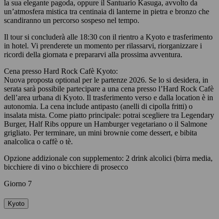
la sua elegante pagoda, oppure il Santuario Kasuga, avvolto da
un’atmosfera mistica tra centinaia di lanterne in pietra e bronzo che
scandiranno un percorso sospeso nel tempo.
Il tour si concluderà alle 18:30 con il rientro a Kyoto e trasferimento
in hotel. Vi prenderete un momento per rilassarvi, riorganizzare i
ricordi della giornata e prepararvi alla prossima avventura.
Cena presso Hard Rock Cafè Kyoto:
Nuova proposta optional per le partenze 2026. Se lo si desidera, in
serata sarà possibile partecipare a una cena presso l’Hard Rock Cafè
dell’area urbana di Kyoto. Il trasferimento verso e dalla location è in
autonomia. La cena include antipasto (anelli di cipolla fritti) o
insalata mista. Come piatto principale: potrai scegliere tra Legendary
Burger, Half Ribs oppure un Hamburger vegetariano o il Salmone
grigliato. Per terminare, un mini brownie come dessert, e bibita
analcolica o caffè o tè.
Opzione addizionale con supplemento: 2 drink alcolici (birra media,
bicchiere di vino o bicchiere di prosecco
Giorno 7
Kyoto