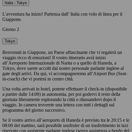
Italia - Tokyo
L'avventura ha inizio! Partenza dall’ Italia con volo di linea per il
Giappone.
Giorno 2
Tokyo
Benvenuti in Giappone, un Paese affascinante che vi regalerà un
viaggio ricco di emozioni! Il vostro itinerario avrà inizio
all’Aeroporto Internazionale di Narita o a quello di Haneda, a
Tokyo, dove sarete accolti dal nostro personale parlante inglese al
gate degli arrivi. Da qui, vi accompagneremo all’Airport Bus (Seat-
in-coach) che vi porterà in centro città.
Una volta arrivati in hotel, potrete effettuare il check-in (disponibile
a partire dalle 14:00) in autonomia, per poi godervi il resto della
giornata liberamente esplorando la città o rilassandovi dopo il
viaggio. In camera troverete una lettera con tutti i dettagli sul
programma del giorno successivo.
Se il vostro arrivo all’aeroporto di Haneda è previsto tra le 20:15 e le
08:00 del mattino, sarà possibile usufruire di un trasferimento in taxi
riservato con assistente parlante inglese (senza assistenza a bordo del