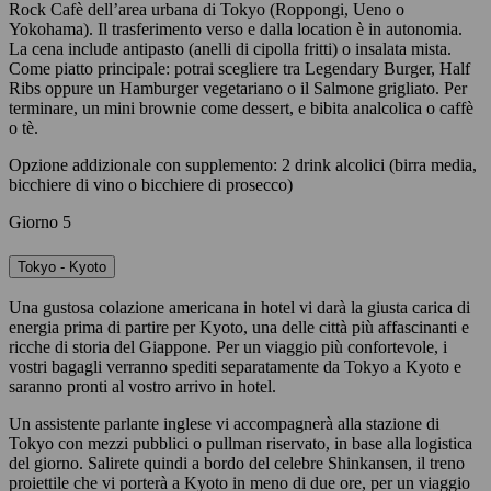
Rock Cafè dell’area urbana di Tokyo (Roppongi, Ueno o
Yokohama). Il trasferimento verso e dalla location è in autonomia.
La cena include antipasto (anelli di cipolla fritti) o insalata mista.
Come piatto principale: potrai scegliere tra Legendary Burger, Half
Ribs oppure un Hamburger vegetariano o il Salmone grigliato. Per
terminare, un mini brownie come dessert, e bibita analcolica o caffè
o tè.
Opzione addizionale con supplemento: 2 drink alcolici (birra media,
bicchiere di vino o bicchiere di prosecco)
Giorno 5
Tokyo - Kyoto
Una gustosa colazione americana in hotel vi darà la giusta carica di
energia prima di partire per Kyoto, una delle città più affascinanti e
ricche di storia del Giappone. Per un viaggio più confortevole, i
vostri bagagli verranno spediti separatamente da Tokyo a Kyoto e
saranno pronti al vostro arrivo in hotel.
Un assistente parlante inglese vi accompagnerà alla stazione di
Tokyo con mezzi pubblici o pullman riservato, in base alla logistica
del giorno. Salirete quindi a bordo del celebre Shinkansen, il treno
proiettile che vi porterà a Kyoto in meno di due ore, per un viaggio