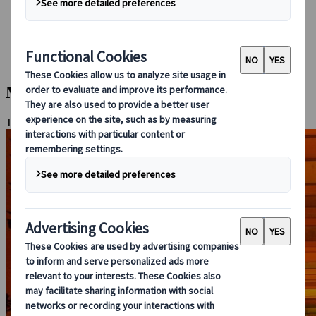
Guidare in Giappone
Prenotare con noi
Japan Rail Pass
Strutture ricettive
Consulenza online
Moderno e Classico - Kinosaki Onsen
Tokyo, Kyoto, Nara, Kinosaki Onsen, Osaka