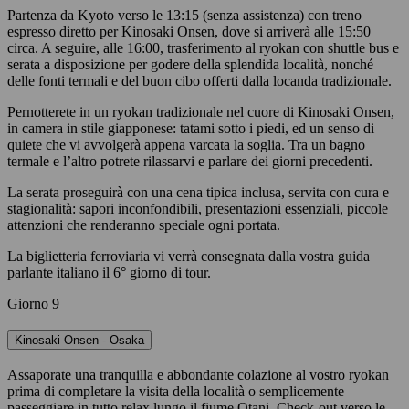
Partenza da Kyoto verso le 13:15 (senza assistenza) con treno
espresso diretto per Kinosaki Onsen, dove si arriverà alle 15:50
circa. A seguire, alle 16:00, trasferimento al ryokan con shuttle bus e
serata a disposizione per godere della splendida località, nonché
delle fonti termali e del buon cibo offerti dalla locanda tradizionale.
Pernotterete in un ryokan tradizionale nel cuore di Kinosaki Onsen,
in camera in stile giapponese: tatami sotto i piedi, ed un senso di
quiete che vi avvolgerà appena varcata la soglia. Tra un bagno
termale e l’altro potrete rilassarvi e parlare dei giorni precedenti.
La serata proseguirà con una cena tipica inclusa, servita con cura e
stagionalità: sapori inconfondibili, presentazioni essenziali, piccole
attenzioni che renderanno speciale ogni portata.
La biglietteria ferroviaria vi verrà consegnata dalla vostra guida
parlante italiano il 6° giorno di tour.
Giorno 9
Kinosaki Onsen - Osaka
Assaporate una tranquilla e abbondante colazione al vostro ryokan
prima di completare la visita della località o semplicemente
passeggiare in tutto relax lungo il fiume Otani. Check-out verso le