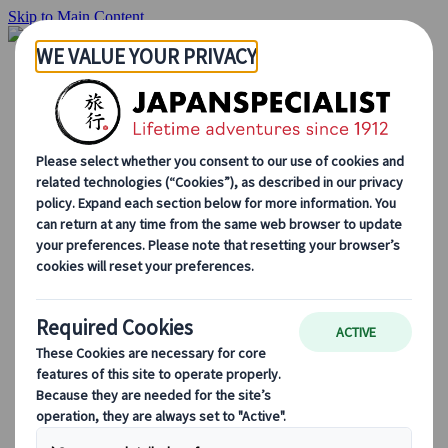
Skip to Main Content
Inizio
Itinerari di viaggio
Itinerari individuali
Tour guidati
Drive & stay
Tour di serie
Escursioni
Tour di gruppo su misura
Japan Rail Pass
Come lavoriamo
Chi siamo
Il nostro team
Unisciti al nostro team
Blog
Consigli di viaggio per ogni stagione
Attrazioni principali
Approfondimenti culturali
Esperienze culinarie
Alla scoperta del Giappone in treno
Domande frequenti
Informazioni essenziali
Regole di etichetta