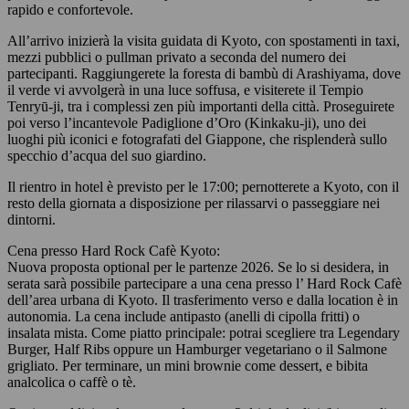
rapido e confortevole.
All’arrivo inizierà la visita guidata di Kyoto, con spostamenti in taxi,
mezzi pubblici o pullman privato a seconda del numero dei
partecipanti. Raggiungerete la foresta di bambù di Arashiyama, dove
il verde vi avvolgerà in una luce soffusa, e visiterete il Tempio
Tenryū-ji, tra i complessi zen più importanti della città. Proseguirete
poi verso l’incantevole Padiglione d’Oro (Kinkaku-ji), uno dei
luoghi più iconici e fotografati del Giappone, che risplenderà sullo
specchio d’acqua del suo giardino.
Il rientro in hotel è previsto per le 17:00; pernotterete a Kyoto, con il
resto della giornata a disposizione per rilassarvi o passeggiare nei
dintorni.
Cena presso Hard Rock Cafè Kyoto:
Nuova proposta optional per le partenze 2026. Se lo si desidera, in
serata sarà possibile partecipare a una cena presso l’ Hard Rock Cafè
dell’area urbana di Kyoto. Il trasferimento verso e dalla location è in
autonomia. La cena include antipasto (anelli di cipolla fritti) o
insalata mista. Come piatto principale: potrai scegliere tra Legendary
Burger, Half Ribs oppure un Hamburger vegetariano o il Salmone
grigliato. Per terminare, un mini brownie come dessert, e bibita
analcolica o caffè o tè.