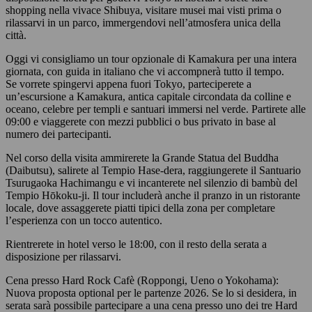
shopping nella vivace Shibuya, visitare musei mai visti prima o
rilassarvi in un parco, immergendovi nell’atmosfera unica della
città.
Oggi vi consigliamo un tour opzionale di Kamakura per una intera
giornata, con guida in italiano che vi accompnerà tutto il tempo.
Se vorrete spingervi appena fuori Tokyo, parteciperete a
un’escursione a Kamakura, antica capitale circondata da colline e
oceano, celebre per templi e santuari immersi nel verde. Partirete alle
09:00 e viaggerete con mezzi pubblici o bus privato in base al
numero dei partecipanti.
Nel corso della visita ammirerete la Grande Statua del Buddha
(Daibutsu), salirete al Tempio Hase-dera, raggiungerete il Santuario
Tsurugaoka Hachimangu e vi incanterete nel silenzio di bambù del
Tempio Hōkoku-ji. Il tour includerà anche il pranzo in un ristorante
locale, dove assaggerete piatti tipici della zona per completare
l’esperienza con un tocco autentico.
Rientrerete in hotel verso le 18:00, con il resto della serata a
disposizione per rilassarvi.
Cena presso Hard Rock Cafè (Roppongi, Ueno o Yokohama):
Nuova proposta optional per le partenze 2026. Se lo si desidera, in
serata sarà possibile partecipare a una cena presso uno dei tre Hard