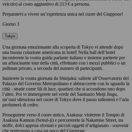
veicolo) al costo aggiuntivo di 213 € a persona.
Preparatevi a vivere un’esperienza unica nel cuore del Giappone!
Giorno 3
Tokyo
Una giornata emozionante alla scoperta di Tokyo vi attende dopo
una buona colazione americana in hotel! Nella hall dell’hotel
incontrerete la vostra guida parlante italiano e insieme partirete per
un affascinante tour della città, effettuato con i mezzi pubblici o un
pullman privato, a seconda del numero di partecipanti.
Inizierete la vostra giornata da Shinjuku: salirete all’Osservatorio del
Palazzo del Governo Metropolitano e abbraccerete con lo sguardo la
città - strade come fili di luce, quartieri che si accendono uno dopo
l’altro. Poi vi immergerete nel verde del Santuario Meiji Jingu,
un’oasi silenziosa nel cuore di Tokyo dove il passo rallenterà e l’aria
profumerà di cedro.
Proseguirete verso il cuore antico, Asakusa: visiterete il Tempio di
Asakusa Kannon (Sensō-ji) e percorrerete la Nakamise Street, tra
stoffe, dolci appena sfornati e piccoli oggetti d’artigianato - souvenir
che porteranno a casa un poco del Giappone.