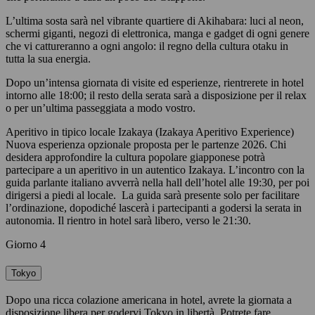
L’ultima sosta sarà nel vibrante quartiere di Akihabara: luci al neon,
schermi giganti, negozi di elettronica, manga e gadget di ogni genere
che vi cattureranno a ogni angolo: il regno della cultura otaku in
tutta la sua energia.
Dopo un’intensa giornata di visite ed esperienze, rientrerete in hotel
intorno alle 18:00; il resto della serata sarà a disposizione per il relax
o per un’ultima passeggiata a modo vostro.
Aperitivo in tipico locale Izakaya (Izakaya Aperitivo Experience)
Nuova esperienza opzionale proposta per le partenze 2026. Chi
desidera approfondire la cultura popolare giapponese potrà
partecipare a un aperitivo in un autentico Izakaya. L’incontro con la
guida parlante italiano avverrà nella hall dell’hotel alle 19:30, per poi
dirigersi a piedi al locale. La guida sarà presente solo per facilitare
l’ordinazione, dopodiché lascerà i partecipanti a godersi la serata in
autonomia. Il rientro in hotel sarà libero, verso le 21:30.
Giorno 4
Tokyo
Dopo una ricca colazione americana in hotel, avrete la giornata a
disposizione libera per godervi Tokyo in libertà. Potrete fare