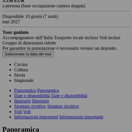
5.150 EUR
a persona (base occupazione camera doppia)
Disponibile
10 giorni
(7 notti)
mar 2027
Tour guidato
Accompagnatore dall’Italia
Trasporto locale incluso
Voli inclusi
Gruppo di dimensioni ridotte
Per garantire la prenotazione è necessario versare un deposito.
Selezionare la data del tour
Cucina
Cultura
Storia
Stagionale
Panoramica
Panoramica
Date e disponibilità
Date e disponibilità
Itinerario
Itinerario
Strutture ricettive
Strutture ricettive
Voli
Voli
Informazioni importanti
Informazioni importanti
Panoramica