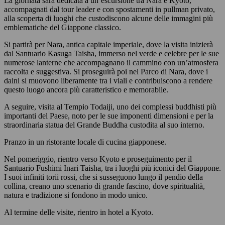
La giornata sarà dedicata a un’escursione tra Nara e Kyoto,
accompagnati dal tour leader e con spostamenti in pullman privato,
alla scoperta di luoghi che custodiscono alcune delle immagini più
emblematiche del Giappone classico.
Si partirà per Nara, antica capitale imperiale, dove la visita inizierà
dal Santuario Kasuga Taisha, immerso nel verde e celebre per le sue
numerose lanterne che accompagnano il cammino con un’atmosfera
raccolta e suggestiva. Si proseguirà poi nel Parco di Nara, dove i
daini si muovono liberamente tra i viali e contribuiscono a rendere
questo luogo ancora più caratteristico e memorabile.
A seguire, visita al Tempio Todaiji, uno dei complessi buddhisti più
importanti del Paese, noto per le sue imponenti dimensioni e per la
straordinaria statua del Grande Buddha custodita al suo interno.
Pranzo in un ristorante locale di cucina giapponese.
Nel pomeriggio, rientro verso Kyoto e proseguimento per il
Santuario Fushimi Inari Taisha, tra i luoghi più iconici del Giappone.
I suoi infiniti torii rossi, che si susseguono lungo il pendio della
collina, creano uno scenario di grande fascino, dove spiritualità,
natura e tradizione si fondono in modo unico.
Al termine delle visite, rientro in hotel a Kyoto.