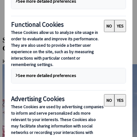
Guidare in Giappone
Prenotare con noi
Japan Rail Pass
Strutture ricettive
Consulenza online
Sakura Tour Express: Pasqua in
Giappone tra I ciliegi in fiore
Kyoto, Nara, Monte Fuji, Hakone, Kamakura, Tokyo