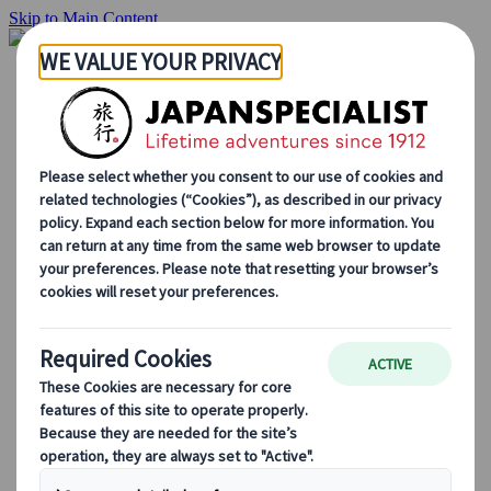
Skip to Main Content
Inizio
Itinerari di viaggio
Itinerari individuali
Tour guidati
Drive & stay
Tour di serie
Escursioni
Tour di gruppo su misura
Japan Rail Pass
Come lavoriamo
Chi siamo
Il nostro team
Unisciti al nostro team
Blog
Consigli di viaggio per ogni stagione
Attrazioni principali
Approfondimenti culturali
Esperienze culinarie
Alla scoperta del Giappone in treno
Domande frequenti
Informazioni essenziali
Regole di etichetta