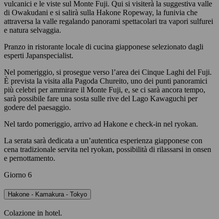
vulcanici e le viste sul Monte Fuji. Qui si visiterà la suggestiva valle
di Owakudani e si salirà sulla Hakone Ropeway, la funivia che
attraversa la valle regalando panorami spettacolari tra vapori sulfurei
e natura selvaggia.
Pranzo in ristorante locale di cucina giapponese selezionato dagli
esperti Japanspecialist.
Nel pomeriggio, si prosegue verso l’area dei Cinque Laghi del Fuji.
È prevista la visita alla Pagoda Chureito, uno dei punti panoramici
più celebri per ammirare il Monte Fuji, e, se ci sarà ancora tempo,
sarà possibile fare una sosta sulle rive del Lago Kawaguchi per
godere del paesaggio.
Nel tardo pomeriggio, arrivo ad Hakone e check-in nel ryokan.
La serata sarà dedicata a un’autentica esperienza giapponese con
cena tradizionale servita nel ryokan, possibilità di rilassarsi in onsen
e pernottamento.
Giorno 6
Hakone - Kamakura - Tokyo
Colazione in hotel.