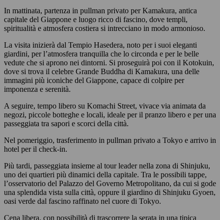
In mattinata, partenza in pullman privato per Kamakura, antica
capitale del Giappone e luogo ricco di fascino, dove templi,
spiritualità e atmosfera costiera si intrecciano in modo armonioso.
La visita inizierà dal Tempio Hasedera, noto per i suoi eleganti
giardini, per l’atmosfera tranquilla che lo circonda e per le belle
vedute che si aprono nei dintorni. Si proseguirà poi con il Kotokuin,
dove si trova il celebre Grande Buddha di Kamakura, una delle
immagini più iconiche del Giappone, capace di colpire per
imponenza e serenità.
A seguire, tempo libero su Komachi Street, vivace via animata da
negozi, piccole botteghe e locali, ideale per il pranzo libero e per una
passeggiata tra sapori e scorci della città.
Nel pomeriggio, trasferimento in pullman privato a Tokyo e arrivo in
hotel per il check-in.
Più tardi, passeggiata insieme al tour leader nella zona di Shinjuku,
uno dei quartieri più dinamici della capitale. Tra le possibili tappe,
l’osservatorio del Palazzo del Governo Metropolitano, da cui si gode
una splendida vista sulla città, oppure il giardino di Shinjuku Gyoen,
oasi verde dal fascino raffinato nel cuore di Tokyo.
Cena libera, con possibilità di trascorrere la serata in una tipica