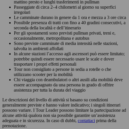
mattino presto e lunghi trasferimenti in pullman
Passeggiate di circa 2–4 chilometri al giorno su superfici
irregolari
Le camminate durano in genere da 1 ora e mezza a 3 ore circa
Possibile presenza di tratti con fino a 40 gradini consecutivi, a
seconda della località e dell’itinerario
Per gli spostamenti sono previsti pullman privati, treni e,
occasionalmente, metropolitana e autobus
Sono previste camminate di media intensità nelle stazioni,
talvolta in ambienti affollati
In alcune stazioni l’accesso agli ascensori può essere limitato;
potrebbe quindi essere necessario usare le scale e dover
trasportare i propri effetti personali
Tour non consigliato a persone in sedia a rotelle o che
utilizzano scooter per la mobilità
Chi viaggia con deambulatori o altri ausili alla mobilità deve
essere accompagnato da una persona in grado di offrire
assistenza per tutta la durata del viaggio
Le descrizioni del livello di attività si basano su condizioni
generalmente previste e hanno valore indicativo; i singoli itinerari
possono variare. I Tour Leader possono limitare la partecipazione ad
alcune attività qualora non sia possibile garantire un’assistenza
adeguata e in sicurezza. In caso di dubbi,
contattaci
prima della
prenotazione.