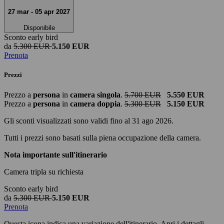
27 mar - 05 apr 2027
Disponibile
Sconto early bird
da
5.300 EUR
5.150 EUR
Prenota
Prezzi
Prezzo a
persona
in
camera singola
.
5.700 EUR
5.550 EUR
Prezzo a
persona
in
camera doppia
.
5.300 EUR
5.150 EUR
Gli sconti visualizzati sono validi fino al 31 ago 2026.
Tutti i prezzi sono basati sulla piena occupazione della camera.
Nota importante sull'itinerario
Camera tripla su richiesta
Sconto early bird
da
5.300 EUR
5.150 EUR
Prenota
Questa icona indica una variazione dell'itinerario. Apri i dettagli