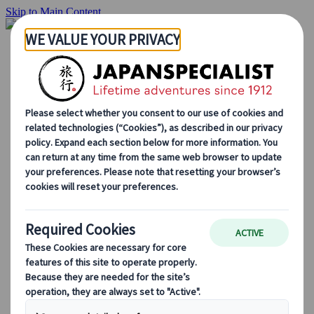
Skip to Main Content
Inizio
Itinerari di viaggio
Itinerari individuali
Tour guidati
Drive & stay
Tour di serie
Escursioni
Tour di gruppo su misura
Japan Rail Pass
Come lavoriamo
Chi siamo
Il nostro team
Unisciti al nostro team
Blog
Consigli di viaggio per ogni stagione
Attrazioni principali
Approfondimenti culturali
Esperienze culinarie
Alla scoperta del Giappone in treno
Domande frequenti
Informazioni essenziali
Regole di etichetta