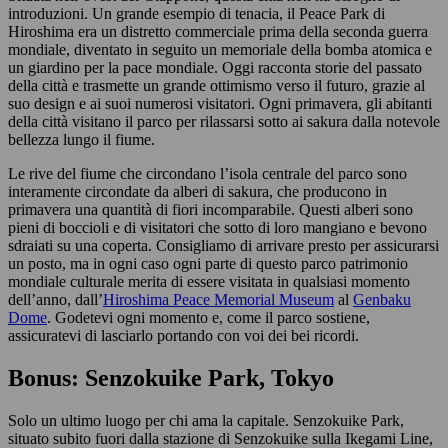
introduzioni. Un grande esempio di tenacia, il Peace Park di
Hiroshima era un distretto commerciale prima della seconda guerra
mondiale, diventato in seguito un memoriale della bomba atomica e
un giardino per la pace mondiale. Oggi racconta storie del passato
della città e trasmette un grande ottimismo verso il futuro, grazie al
suo design e ai suoi numerosi visitatori. Ogni primavera, gli abitanti
della città visitano il parco per rilassarsi sotto ai sakura dalla notevole
bellezza lungo il fiume.
Le rive del fiume che circondano l’isola centrale del parco sono
interamente circondate da alberi di sakura, che producono in
primavera una quantità di fiori incomparabile. Questi alberi sono
pieni di boccioli e di visitatori che sotto di loro mangiano e bevono
sdraiati su una coperta. Consigliamo di arrivare presto per assicurarsi
un posto, ma in ogni caso ogni parte di questo parco patrimonio
mondiale culturale merita di essere visitata in qualsiasi momento
dell’anno, dall’
Hiroshima Peace Memorial Museum
al
Genbaku
Dome
. Godetevi ogni momento e, come il parco sostiene,
assicuratevi di lasciarlo portando con voi dei bei ricordi.
Bonus: Senzokuike Park, Tokyo
Solo un ultimo luogo per chi ama la capitale. Senzokuike Park,
situato subito fuori dalla stazione di Senzokuike sulla Ikegami Line,