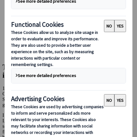
Guidare in Giappone
Prenotare con noi
Japan Rail Pass
Strutture ricettive
Consulenza online
Japanspecialist
Blog
Consigli di viaggio per ogni stagione
Top 5 Luoghi per vedere i fiori di ciliegio in Giappone
Top 5 Luoghi per vedere i fiori di ciliegio
in Giappone
13 giu 2023
Consigli di viaggio per ogni stagione
Se riuscite a visitare il Giappone in primavera, preparatevi a vivere
grandi emozioni.
I gioielli floreali delle isole sbocciano alla prima brezza primaverile.
La corteccia scura e rugosa dei sakura (ciliegi), ancora scoperta e
scavata dal gelo pungente dell’inverno, attecchisce sulle rive dei
fiumi, lungo i binari dei treni e i prati pieni di nuova vita. I giovani