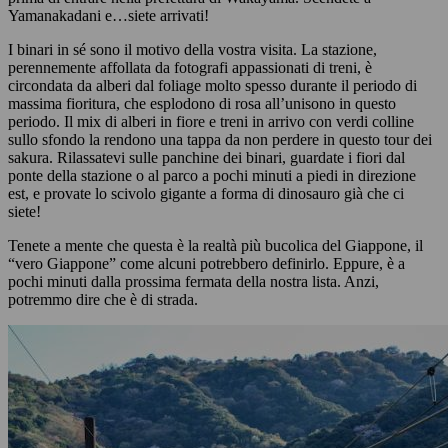
Yamanakadani e…siete arrivati!
I binari in sé sono il motivo della vostra visita. La stazione,
perennemente affollata da fotografi appassionati di treni, è
circondata da alberi dal foliage molto spesso durante il periodo di
massima fioritura, che esplodono di rosa all’unisono in questo
periodo. Il mix di alberi in fiore e treni in arrivo con verdi colline
sullo sfondo la rendono una tappa da non perdere in questo tour dei
sakura. Rilassatevi sulle panchine dei binari, guardate i fiori dal
ponte della stazione o al parco a pochi minuti a piedi in direzione
est, e provate lo scivolo gigante a forma di dinosauro già che ci
siete!
Tenete a mente che questa è la realtà più bucolica del Giappone, il
“vero Giappone” come alcuni potrebbero definirlo. Eppure, è a
pochi minuti dalla prossima fermata della nostra lista. Anzi,
potremmo dire che è di strada.