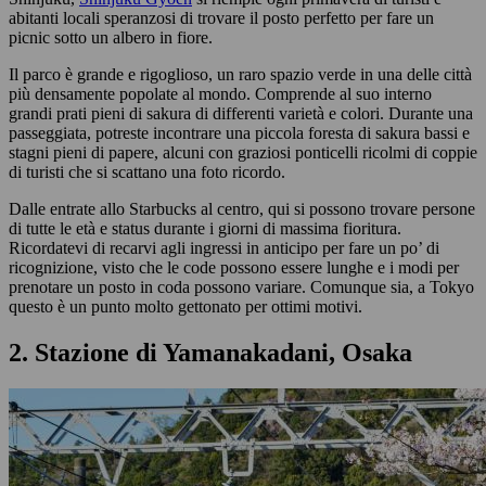
abitanti locali speranzosi di trovare il posto perfetto per fare un
picnic sotto un albero in fiore.
Il parco è grande e rigoglioso, un raro spazio verde in una delle città
più densamente popolate al mondo. Comprende al suo interno
grandi prati pieni di sakura di differenti varietà e colori. Durante una
passeggiata, potreste incontrare una piccola foresta di sakura bassi e
stagni pieni di papere, alcuni con graziosi ponticelli ricolmi di coppie
di turisti che si scattano una foto ricordo.
Dalle entrate allo Starbucks al centro, qui si possono trovare persone
di tutte le età e status durante i giorni di massima fioritura.
Ricordatevi di recarvi agli ingressi in anticipo per fare un po’ di
ricognizione, visto che le code possono essere lunghe e i modi per
prenotare un posto in coda possono variare. Comunque sia, a Tokyo
questo è un punto molto gettonato per ottimi motivi.
2. Stazione di Yamanakadani, Osaka