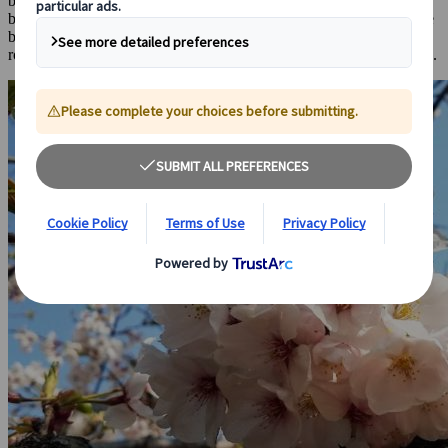
bulbi si ispessiscono, unendosi l’uno all’altro a formare quasi dei
bouquet. Le cortecce pallide contrastano con i fiori e… ecco! Il sole
brilla sui rami pieni di ciò che appare come neve dalla sfumatura
rosa pallido, andando a creare un contrasto visivo da togliere il fiato.