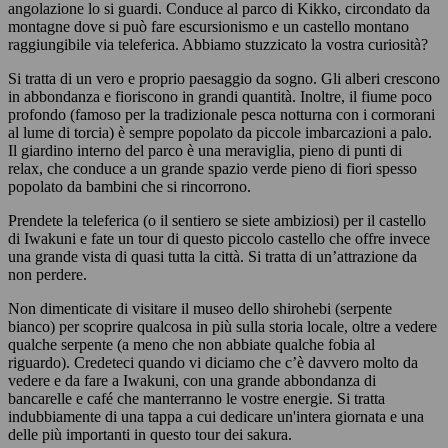
angolazione lo si guardi. Conduce al parco di Kikko, circondato da
montagne dove si può fare escursionismo e un castello montano
raggiungibile via teleferica. Abbiamo stuzzicato la vostra curiosità?
Si tratta di un vero e proprio paesaggio da sogno. Gli alberi crescono
in abbondanza e fioriscono in grandi quantità. Inoltre, il fiume poco
profondo (famoso per la tradizionale pesca notturna con i cormorani
al lume di torcia) è sempre popolato da piccole imbarcazioni a palo.
Il giardino interno del parco è una meraviglia, pieno di punti di
relax, che conduce a un grande spazio verde pieno di fiori spesso
popolato da bambini che si rincorrono.
Prendete la teleferica (o il sentiero se siete ambiziosi) per il castello
di Iwakuni e fate un tour di questo piccolo castello che offre invece
una grande vista di quasi tutta la città. Si tratta di un’attrazione da
non perdere.
Non dimenticate di visitare il museo dello shirohebi (serpente
bianco) per scoprire qualcosa in più sulla storia locale, oltre a vedere
qualche serpente (a meno che non abbiate qualche fobia al
riguardo). Credeteci quando vi diciamo che c’è davvero molto da
vedere e da fare a Iwakuni, con una grande abbondanza di
bancarelle e café che manterranno le vostre energie. Si tratta
indubbiamente di una tappa a cui dedicare un'intera giornata e una
delle più importanti in questo tour dei sakura.