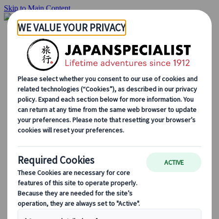
Skip to Main Content
Inizio
Itinerari di viaggio
Itinerari individuali
Tour guidati
Drive & stay
Tour di serie
Escursioni
Tour di gruppo su misura
Japan Rail Pass
Come lavoriamo
Chi siamo
Il nostro team
Unisciti al nostro team
Blog
Consigli di viaggio per ogni stagione
Attrazioni principali
Approfondimenti culturali
Esperienze culinarie
Alla scoperta del Giappone in treno
Domande frequenti
Informazioni essenziali
Regole di etichetta