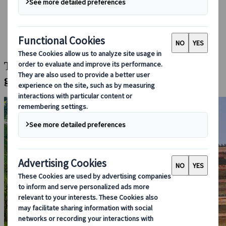
Guidare in Giappone
Prenotare con noi
Japan Rail Pass
Strutture ricettive
Consulenza online
Tour combinato Kyoto & Nara intera
giornata