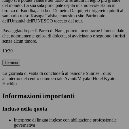
lungo si è potuta vantare del titolo di struttura in legno più grande
del mondo. La sua sala principale ospita una notevole statua in
bronzo di Buddha, alta ben 15 metri. Da qui, vi dirigerete quindi al
santuario rosso Kasuga Taisha, ennesimo sito Patrimonio
dell'Umanità dell'UNESCO toccato dal tour.
Passeggiando per il Parco di Nara, potrete incontrarne i famosi daini,
che, notoriamente golosi di dolcetti, si avvicinano e seguono i turisti
senza alcun timore.
19:30
Termine
La giornata di visita di concluderà al bancone Sunrise Tours
all'interno del centro commerciale Avanti/Miyako Hotel Kyoto
Hachijo.
Informazioni importanti
Incluso nella quota
Interprete di lingua inglese con abilitazione professionale
governativa