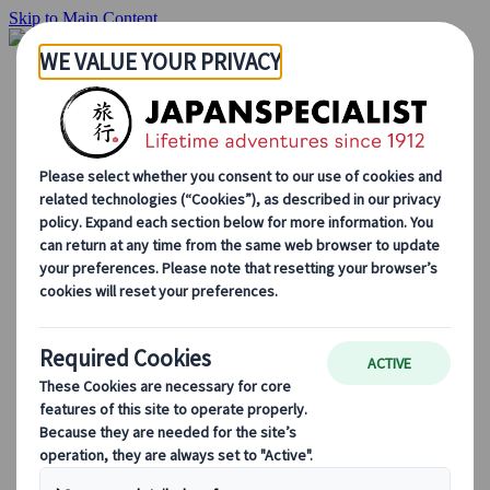
Skip to Main Content
Inizio
Itinerari di viaggio
Itinerari individuali
Tour guidati
Drive & stay
Tour di serie
Escursioni
Tour di gruppo su misura
Japan Rail Pass
Come lavoriamo
Chi siamo
Il nostro team
Unisciti al nostro team
Blog
Consigli di viaggio per ogni stagione
Attrazioni principali
Approfondimenti culturali
Esperienze culinarie
Alla scoperta del Giappone in treno
Domande frequenti
Informazioni essenziali
Regole di etichetta