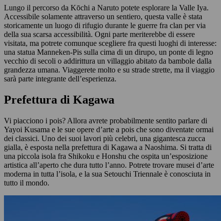
Lungo il percorso da Kōchi a Naruto potete esplorare la Valle Iya.
Accessibile solamente attraverso un sentiero, questa valle è stata
storicamente un luogo di rifugio durante le guerre fra clan per via
della sua scarsa accessibilità. Ogni parte meriterebbe di essere
visitata, ma potrete comunque scegliere fra questi luoghi di interesse:
una statua Manneken-Pis sulla cima di un dirupo, un ponte di legno
vecchio di secoli o addirittura un villaggio abitato da bambole dalla
grandezza umana. Viaggerete molto e su strade strette, ma il viaggio
sarà parte integrante dell’esperienza.
Prefettura di Kagawa
Vi piacciono i pois? Allora avrete probabilmente sentito parlare di
Yayoi Kusama e le sue opere d’arte a pois che sono diventate ormai
dei classici. Uno dei suoi lavori più celebri, una gigantesca zucca
gialla, è esposta nella prefettura di Kagawa a Naoshima. Si tratta di
una piccola isola fra Shikoku e Honshu che ospita un’esposizione
artistica all’aperto che dura tutto l’anno. Potrete trovare musei d’arte
moderna in tutta l’isola, e la sua Setouchi Triennale è conosciuta in
tutto il mondo.