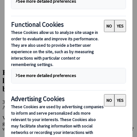
Guidare in Giappone
Prenotare con noi
Japan Rail Pass
Strutture ricettive
Consulenza online
Japanspecialist
Blog
Attrazioni principali
Esplorare Shikoku in macchina: l’esperienza di cui non
sapevate di aver bisogno
Esplorare Shikoku in macchina:
l’esperienza di cui non sapevate di aver
bisogno
30 mag 2023
Attrazioni principali
Viaggiare in treno è il modo più gettonato di spostarsi in Giappone
grazie al fantastico JR Pass che vi permette di viaggiare quanto
volete in tutto il Giappone, ma che ne dite di un po’ di libertà in più?