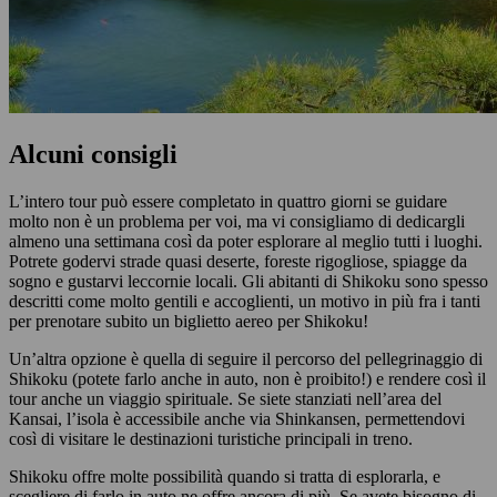
Alcuni consigli
L’intero tour può essere completato in quattro giorni se guidare
molto non è un problema per voi, ma vi consigliamo di dedicargli
almeno una settimana così da poter esplorare al meglio tutti i luoghi.
Potrete godervi strade quasi deserte, foreste rigogliose, spiagge da
sogno e gustarvi leccornie locali. Gli abitanti di Shikoku sono spesso
descritti come molto gentili e accoglienti, un motivo in più fra i tanti
per prenotare subito un biglietto aereo per Shikoku!
Un’altra opzione è quella di seguire il percorso del pellegrinaggio di
Shikoku (potete farlo anche in auto, non è proibito!) e rendere così il
tour anche un viaggio spirituale. Se siete stanziati nell’area del
Kansai, l’isola è accessibile anche via Shinkansen, permettendovi
così di visitare le destinazioni turistiche principali in treno.
Shikoku offre molte possibilità quando si tratta di esplorarla, e
scegliere di farlo in auto ne offre ancora di più. Se avete bisogno di