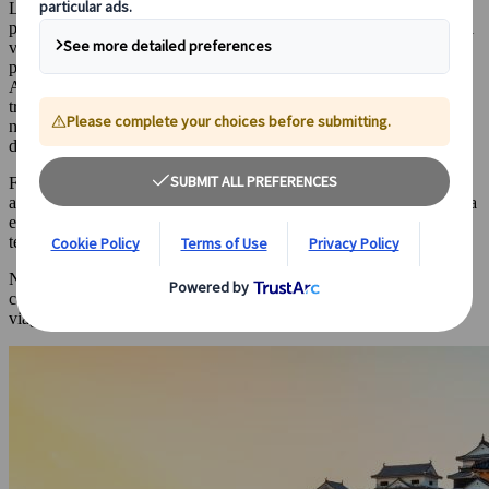
La libertà di girovagare quanto volete, poter cambiare i vostri
programmi all’ultimo munito e godervi ogni destinazione secondo il
vostro ritmo. Noleggiare un’auto in Giappone non è difficile come
possa sembrare e vi aprirà le porte a nuove esperienze da provare.
Anche se il Giappone è considerato un paese ben connesso via
treno, alcune destinazioni sono isolate e accessibili solo via strada;
non stiamo dicendo che sono le migliori, ma credeteci quando vi
diciamo che valgono la fatica per arrivarci.
Fra queste destinazioni isolate o remote, Shikoku è un must. Situata
appena a sud-ovest dell’isola principale Honshu, vicino a Hiroshima
e Kobe, Shikoku è conosciuta per il suo pellegrinaggio degli 88
templi, ma l’isola ha molto altro da offrire!
Nell’articolo di oggi, noleggiamo una macchina ed esploriamo la
caratteristica isola di Shikoku. Salite a bordo: sta per iniziare un
viaggio straordinario.