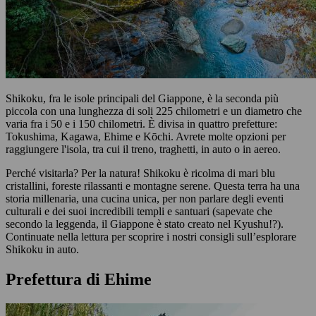
Shikoku, fra le isole principali del Giappone, è la seconda più
piccola con una lunghezza di soli 225 chilometri e un diametro che
varia fra i 50 e i 150 chilometri. È divisa in quattro prefetture:
Tokushima, Kagawa, Ehime e Kōchi. Avrete molte opzioni per
raggiungere l'isola, tra cui il treno, traghetti, in auto o in aereo.
Perché visitarla? Per la natura! Shikoku è ricolma di mari blu
cristallini, foreste rilassanti e montagne serene. Questa terra ha una
storia millenaria, una cucina unica, per non parlare degli eventi
culturali e dei suoi incredibili templi e santuari (sapevate che
secondo la leggenda, il Giappone è stato creato nel Kyushu!?).
Continuate nella lettura per scoprire i nostri consigli sull’esplorare
Shikoku in auto.
Prefettura di Ehime