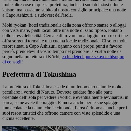
molte altre cose di questa prefettura, inclusi i suoi deliziosi udon e
katsuo, ma passiamo subito al nostro consiglio principale: una notte
a Capo Ashizuri, a sudovest dell’isola.
Molti ryokan (hotel tradizionali) della zona offrono stanze o alloggi
con vista mare, piatti locali oltre una notte di sano riposo, lontano
dallo stress delle città. Cercate di trovare un alloggio in un resort che
offra sorgenti termali e una cucina locale tradizionale. Ci sono molti
resort situati a Capo Ashizuri, ognuno con i propri punti a favore;
perciò, prendetevi il vostro tempo nel prenotare la vostra notte da
sogno nella prefettura di Kōchi,
e chiedeteci pure se avete bisogno
di consigli
!
Prefettura di Tokushima
La prefettura di Tokushima è sede di un fenomeno naturale molto
peculiare: i vortici di Naruto. Dovrete guidare fino alla parte
orientale dell’isola per vedere i vortici e eventualmente avvinarcisi in
barca, se ne avete il coraggio. Famosa anche per le sue spiagge
immacolate e la natura che le circonda, l’area è rinomata anche per i
suoi resort turistici che offrono camere con viste splendide e una
cucina eccellente.