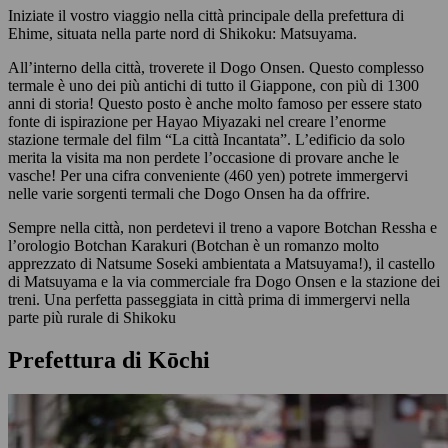
Iniziate il vostro viaggio nella città principale della prefettura di
Ehime, situata nella parte nord di Shikoku: Matsuyama.
All’interno della città, troverete il Dogo Onsen. Questo complesso
termale è uno dei più antichi di tutto il Giappone, con più di 1300
anni di storia! Questo posto è anche molto famoso per essere stato
fonte di ispirazione per Hayao Miyazaki nel creare l’enorme
stazione termale del film “La città Incantata”. L’edificio da solo
merita la visita ma non perdete l’occasione di provare anche le
vasche! Per una cifra conveniente (460 yen) potrete immergervi
nelle varie sorgenti termali che Dogo Onsen ha da offrire.
Sempre nella città, non perdetevi il treno a vapore Botchan Ressha e
l’orologio Botchan Karakuri (Botchan è un romanzo molto
apprezzato di Natsume Soseki ambientata a Matsuyama!), il castello
di Matsuyama e la via commerciale fra Dogo Onsen e la stazione dei
treni. Una perfetta passeggiata in città prima di immergervi nella
parte più rurale di Shikoku
Prefettura di Kōchi