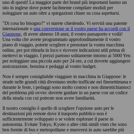
uno di questi! La maggior parte dei brand più importanti hanno un
sito in inglese dove potete facilmente compilare moduli per
noleggiare un auto oltre a spiegazioni chiare su cosa aspettarsi.
"Di cosa ho bisogno?" vi starete chiedendo. Vi servirà una patente
internazionale o
una conversione se il vostro paese ha accordi con il
Giappone
, di avere almeno 18 anni, il vostro passaporto e voilà!
Una volta che avrete programmato approfonditamente il vostro
piano di viaggio, potrete scegliere e prenotare la vostra macchina
online, per poi ritirarla in loco e ricevere indicazioni utili prima di
mettervi in viaggio. I prezzi partono solitamente intorno ai 5000 Yen
per noleggiare una piccola auto per 24 ore, a cui dovrete aggiungere
assicurazione, benzina e pedaggi al vostro budget.
Non è sempre consigliabile viaggiare in macchina in Giappone: le
strade nelle grandi città diventano molto trafficate nei finesettimana e
durante le feste, i pedaggi sono molto costosi e non dimentichiamoci
del problema più ovvio: dovrete guidare in un paese con un codice
della strada con cui potreste non avere familiarità.
Il nostro consiglio è quello di scegliere l'opzione auto per le
destinazioni più remote dove il trasporto pubblico non è
sufficientemente sviluppato o se volete esplorare il paese in
autonomia. Evitate Tokyo, Kyoto o altre città simili visto che sono
ben fornite di bus e metropolitane e muoversi in auto sarebbe più