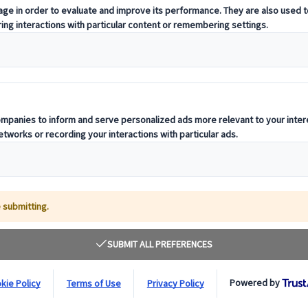
ere?
appone: Quale scegliere?
i con i propri cari tramite messaggi e social media, oltre che navigare s
uite. Per i viaggiatori di tutto il mondo, la scelta si riduce spesso a d
rre in un affascinante ryokan o navigare nell'intricato sistema ferroviar