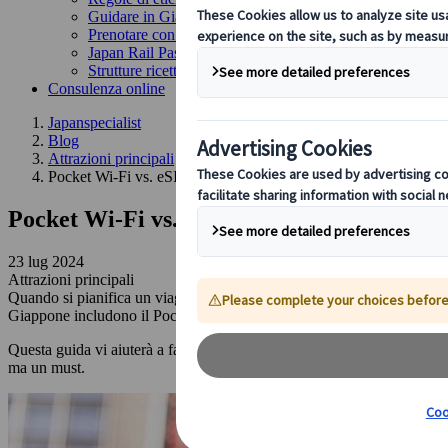
Guidare in Giappone
Prenotare con noi
Japan Rail Pass
Strutture ricettive
Consulenza online
Japanspecialist
Blog
Attrazioni principali
Pocket Wi-Fi vs. eSIM per viaggiare in Giappone: Quale scegli
Pocket Wi-Fi vs. eSIM per viaggiare in Gi
23 lug 2024
Attrazioni principali
Quando si pianifica un viaggio in Giappone, è cruciale rimanere conness
Giappone includono il Pocket Wi-Fi, la scheda eSIM e le reti Wi-Fi grat
Questa guida vi aiuterà a fare una scelta informata. Che dobbiate tradu
ma un must.