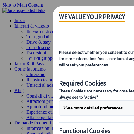
Skip to Main Content
Inizio
Itinerari di viaggio
Itinerari individuali
Tour guidati
Drive & stay
Tour di serie
Escursioni
Tour di gruppo su misura
Japan Rail Pass
Come lavoriamo
Chi siamo
Il nostro team
Unisciti al nostro team
Blog
Consigli di viaggio per ogni stagione
Attrazioni principali
Approfondimenti culturali
Esperienze culinarie
Alla scoperta del Giappone in treno
Domande frequenti
Informazioni essenziali
Regole di etichetta