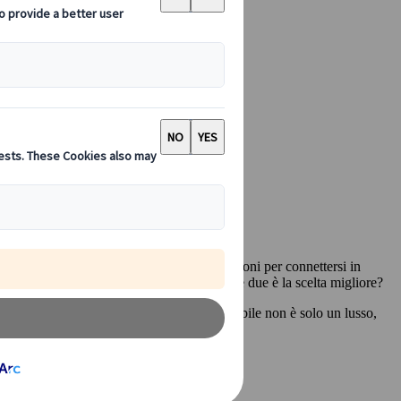
u Internet con il proprio cellulare. Le opzioni per connettersi in
ue opzioni: Pocket Wi-Fi o eSIM. Quale delle due è la scelta migliore?
io di Tokyo, una connessione internet affidabile non è solo un lusso,