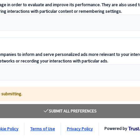
ri posti per vederli in Giappone
riconoscerli e i migliori posti per vederli in
kura) sono senza dubbio i protagonisti. Tuttavia, prima dell’arrivo della 
istenti, sbocciano alla fine dell'inverno, annunciando l’arrivo della pri
ella cultura giapponese. Da secoli ispirano poeti, artisti e visitatori dei 
aiuterà ad apprezzarne ancora di più la bellezza unica.