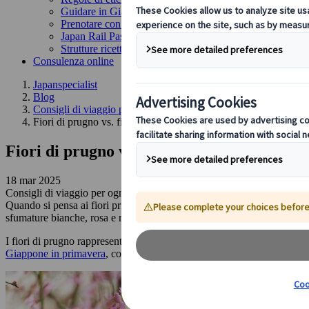
Guidare in Giappone
Prenotare con noi
Japan Rail Pass
Strutture ricettive
Consulenza online
Japanspecialist
Blog
Consigli di viaggio per ogni stagione
Fiori di prugno vs. fiori di ciliegio: come riconoscerli e i miglio
Fiori di prugno vs. fiori di ciliegio: come 
18 mar 2025
Consigli di viaggio per ogni stagione
Quando si pensa ai fiori primaverili simbolo del Giappone, i ciliegi (sa
sfumature bianche, rosa e magenta intenso. Questi fiori, delicati ma res
I fiori di prugno rappresentano perseveranza, rinascita e buona fortuna n
Giappone in primavera
, conoscere le differenze tra
ume
e
sakura
vi 