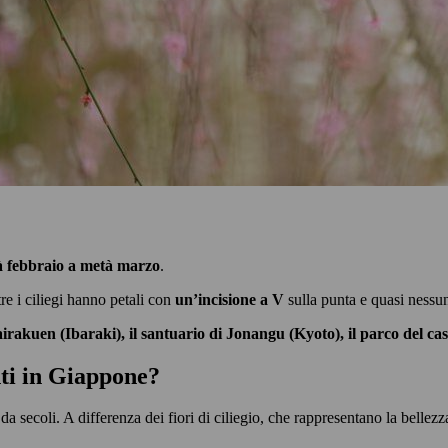
 febbraio a metà marzo
.
re i ciliegi hanno petali con
un’incisione a V
sulla punta e quasi nessu
irakuen (Ibaraki), il santuario di Jonangu (Kyoto), il parco del ca
nti in Giappone?
da secoli. A differenza dei fiori di ciliegio, che rappresentano la bellez