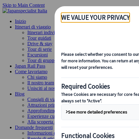
Skip to Main Content
Inizio
Itinerari di viaggio
Itinerari individuali
Tour guidati
Drive & stay
Tour di serie
Escursioni
Tour di gruppo su misura
Japan Rail Pass
Come lavoriamo
Chi siamo
Il nostro team
Unisciti al nostro team
Blog
Consigli di viaggio per ogni stagione
Attrazioni principali
Approfondimenti culturali
Esperienze culinarie
Alla scoperta del Giappone in treno
Domande frequenti
Informazioni essenziali
Regole di etichetta