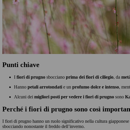
Punti chiave
I
fiori di prugno
sbocciano
prima dei
fiori di ciliegio
, da
metà
Hanno
petali arrotondati
e un
profumo dolce e intenso
, ment
Alcuni dei
migliori posti per vedere i fiori di prugno
sono
Ka
Perché i fiori di prugno sono così importa
I fiori di prugno hanno un ruolo significativo nella cultura giapponese 
sbocciando nonostante il freddo dell’inverno.