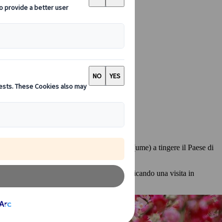
 Giappone
stagione dei sakura, sono i fiori di prugno (ume) a tingere il Paese di
mavera.
festival in tutto il Giappone. Se state pianificando una visita in