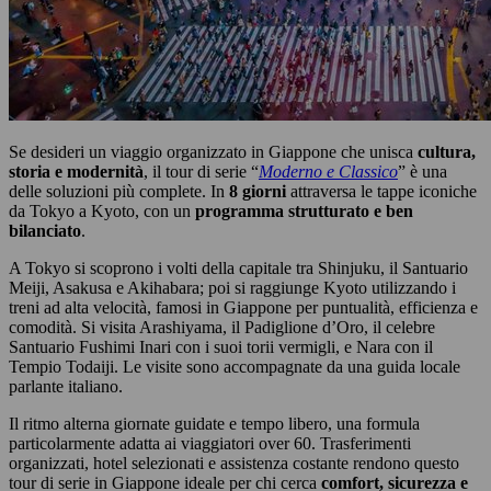
Se desideri un viaggio organizzato in Giappone che unisca
cultura,
storia e modernità
, il tour di serie “
Moderno e Classico
” è una
delle soluzioni più complete. In
8 giorni
attraversa le tappe iconiche
da Tokyo a Kyoto, con un
programma strutturato e ben
bilanciato
.
A Tokyo si scoprono i volti della capitale tra Shinjuku, il Santuario
Meiji, Asakusa e Akihabara; poi si raggiunge Kyoto utilizzando i
treni ad alta velocità, famosi in Giappone per puntualità, efficienza e
comodità. Si visita Arashiyama, il Padiglione d’Oro, il celebre
Santuario Fushimi Inari con i suoi torii vermigli, e Nara con il
Tempio Todaiji. Le visite sono accompagnate da una guida locale
parlante italiano.
Il ritmo alterna giornate guidate e tempo libero, una formula
particolarmente adatta ai viaggiatori over 60. Trasferimenti
organizzati, hotel selezionati e assistenza costante rendono questo
tour di serie in Giappone ideale per chi cerca
comfort, sicurezza e