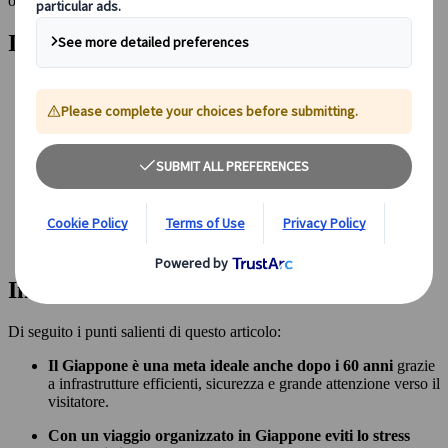
organizzato in Giappone diventa un’esperienza ricca di scoperte.
Indice dei Contenuti
Perché il Giappone è una meta ideale anche dopo i 60 anni
Perché scegliere un tour guidato Japanspecialist
Quale formula di viaggio scegliere
Top 3 tour Japanspecialist per un viaggio in Giappone per
over 60
Quando è meglio partire
Consigli pratici per un viaggio sereno
Esperienze e atmosfere da vivere dopo i 60 anni
Un viaggio che lascia il segno
FAQ - Domande Frequenti
In breve
Di seguito i punti salienti di questo articolo:
Il Giappone è una meta ideale anche dopo i 60 anni
grazie
a infrastrutture efficienti, sicurezza e grande attenzione verso il
visitatore.
Con un viaggio organizzato in Giappone eviti lo stress