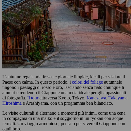
L’autunno regala aria fresca e giornate limpide, ideali per visitare il
Paese con calma. In questo periodo, i
colori del foliage
autunnale
tingono i paesaggi di rosso e oro, lasciando senza fiato chiunque li
ammiri e rendendo il Giappone una meta ideale per gli appassionati
di fotografia.
Il tour
attraversa Kyoto, Tokyo,
Kanazawa
,
Takayama
,
Hiroshima
e Arashiyama, con un programma ben bilanciato.
Le visite culturali si alternano a momenti più intimi, come una cena
in compagnia di una maiko e il soggiorno in un ryokan con acque
termali. Un viaggio armonioso, pensato per vivere il Giappone con
equilibrio.