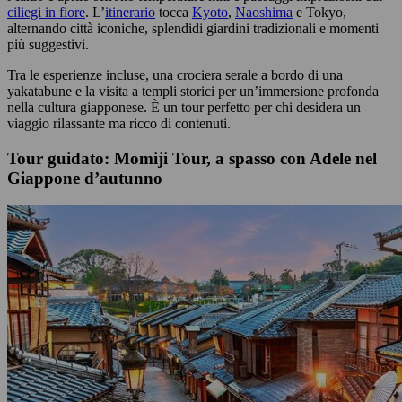
ciliegi in fiore
. L’
itinerario
tocca
Kyoto
,
Naoshima
e Tokyo,
alternando città iconiche, splendidi giardini tradizionali e momenti
più suggestivi.
Tra le esperienze incluse, una crociera serale a bordo di una
yakatabune e la visita a templi storici per un’immersione profonda
nella cultura giapponese. È un tour perfetto per chi desidera un
viaggio rilassante ma ricco di contenuti.
Tour guidato: Momiji Tour, a spasso con Adele nel
Giappone d’autunno