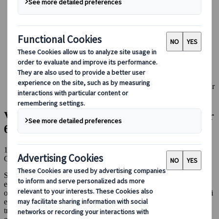
Guidare in Giappone
Prenotare con noi
Japan Rail Pass
Strutture ricettive
Consulenza online
Japanspecialist
Blog
Consigli di viaggio per ogni stagione
Viaggio organizzato in Giappone per over 60: i 3 migliori tour
Japanspecialist
Viaggio organizzato in Giappone per over
60: i 3 migliori tour Japanspecialist
10 mar 2026
Consigli di viaggio per ogni stagione
Se stai pensando a un viaggio in Giappone e ti chiedi se l’età possa
essere un limite, la risposta è semplice: no. Con la giusta
organizzazione, il Giappone è una delle destinazioni più affascinanti
e confortevoli da vivere anche dopo i 60 anni. Tra città iconiche,
tradizioni millenarie e paesaggi sempre diversi, ogni viaggio