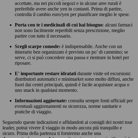
accettate, ma nei piccoli negozi e in alcune aree rurali è
preferibile avere anche yen in contanti. Prima di partire,
controlla il cambio euro/yen per pianificare meglio le spese.
Porta con te i medicinali di cui hai bisogno
: alcuni farmaci
non sono facilmente reperibili senza prescrizione, meglio
partire con tutto il necessario.
Scegli scarpe comode:
è indispensabile. Anche con un
itinerario ben organizzato è previsto un po’ di cammino; se
serve, ci si può concedere una pausa e rientrare in hotel per
riposare.
E' importante restare idratati
durante visite ed escursioni:
distributori automatici e minimarket sono molto diffusi, anche
fuori dai centri principali, quindi è facile acquistare acqua o
uno snack in qualsiasi momento.
Informazioni aggiornate:
consulta sempre fonti ufficiali per
eventuali aggiornamenti su sicurezza, norme sanitarie e
pratiche di viaggio.
Seguendo queste indicazioni e affidandoti ai consigli dei nostri tour
leader, potrai vivere il viaggio in modo ancora più tranquillo e
sicuro. Prima della partenza ti forniremo anche una