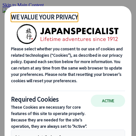
Skip to Main Content
Inizio
Itinerari di viaggio
Itinerari individuali
Tour guidati
Drive & stay
Tour di serie
Escursioni
Tour di gruppo su misura
Japan Rail Pass
Come lavoriamo
Chi siamo
Il nostro team
Unisciti al nostro team
Blog
Consigli di viaggio per ogni stagione
Attrazioni principali
Approfondimenti culturali
Esperienze culinarie
Alla scoperta del Giappone in treno
Domande frequenti
Informazioni essenziali
Regole di etichetta