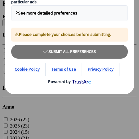
Filtri
Filtra per:
Cancella tutto
Categoria
Esperienze culinarie (
10
)
Consigli di viaggio per ogni stagione (
25
)
Attrazioni principali (
29
)
Approfondimenti culturali (
9
)
Alla scoperta del Giappone in treno (
7
)
Pubblicato
Anno
2026 (
22
)
2025 (
23
)
2024 (
15
)
2023 (
21
)