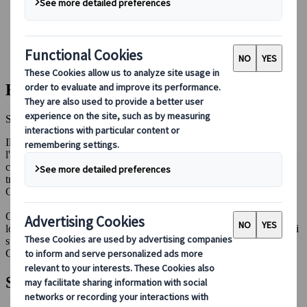
Guidare in Giappone
Prenotare con noi
Japan Rail Pass
Strutture ricettive
Consulenza online
Blog Viaggi Giappone
Scopri il Giappone - Consigli, approfondimenti e ispirazione
Il Giappone è una terra dove la tradizione senza tempo si fonde con
l'innovazione più avanzata, dando vita a un affascinante intreccio di
cultura e storia. Dalle vivaci città e meraviglie futuristiche ai
tranquilli paesaggi naturali e antichi templi, ogni angolo del
Giappone incanta.
Che stia organizzando un viaggio o semplicemente curiosando da
lontano, abbiamo raccolto per te consigli di esperti, approfondimenti
stimolanti e suggerimenti per farti vivere tutta la magia del
Giappone.
Scopri i nostri articoli più recenti