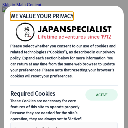
Skip to Main Content
Inizio
Itinerari di viaggio
Itinerari individuali
Tour guidati
Drive & stay
Tour di serie
Escursioni
Tour di gruppo su misura
Japan Rail Pass
Come lavoriamo
Chi siamo
Il nostro team
Unisciti al nostro team
Blog
Consigli di viaggio per ogni stagione
Attrazioni principali
Approfondimenti culturali
Esperienze culinarie
Alla scoperta del Giappone in treno
Domande frequenti
Informazioni essenziali
Regole di etichetta